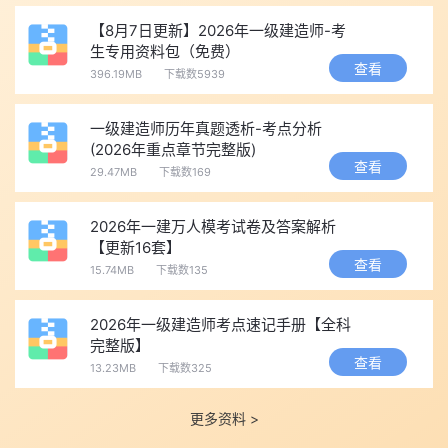
【8月7日更新】2026年一级建造师-考
【单选】某设备一年前购入后闲置至今产生锈蚀，此间由于制
生专用资料包（免费）
查看
造工艺改进，使该种设备制造成本降低，其市场价格也随之下降那
396.19MB
下载数5939
么，该设备遭受了( )。
一级建造师历年真题透析-考点分析
A.第I类有形磨损和第Ⅱ类无形磨损
(2026年重点章节完整版)
B.第Ⅱ类有形磨损和第I类无形磨损
查看
29.47MB
下载数169
C.第I类有形磨损和第I类无形磨损
D.第Ⅱ类有形磨损和第Ⅱ类无形磨损
2026年一建万人模考试卷及答案解析
【更新16套】
查看
查看答案解析
15.74MB
下载数135
以上是“2026一级建造师经济试题及答案每日一练（5月13
2026年一级建造师考点速记手册【全科
完整版】
日）”相关内容，希望能帮到大家。
为考生更好的备考一级建造师考
查看
13.23MB
下载数325
试，小编准备了精华考点、模拟试题、历年真题和考试大纲，您可
点击下方按钮
免费下载
。
更多资料 >