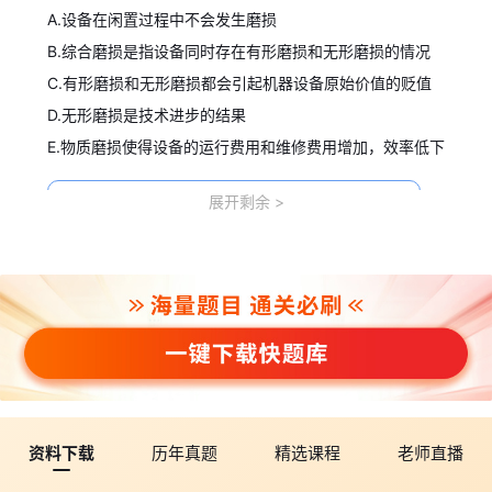
A.设备在闲置过程中不会发生磨损
B.综合磨损是指设备同时存在有形磨损和无形磨损的情况
C.有形磨损和无形磨损都会引起机器设备原始价值的贬值
D.无形磨损是技术进步的结果
E.物质磨损使得设备的运行费用和维修费用增加，效率低下
展开剩余
查看答案解析
【单选】某型号的砂浆搅拌机，在施工现场闲置了半年产生锈
蚀，其主要发生的磨损类型是( )。
A.第I类有形磨损
B.第Ⅱ类有形磨损
C.第I类无形磨损
D.第Ⅱ类无形磨损
资料下载
历年真题
精选课程
老师直播
查看答案解析