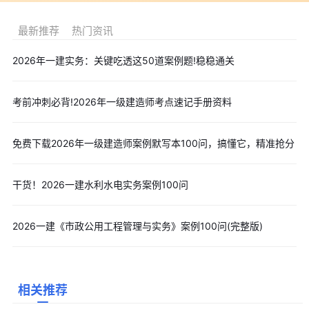
试，小编建议考生可立即填写本文顶部
免费预约短信提醒
服务，届
最新推荐
热门资讯
时我们会及时通知考生2026年一级建造师准考证打印时间、考试时
间，助您顺利参加考试。
2026年一建实务：关键吃透这50道案例题!稳稳通关
四、一级建造师急救资料免费领取
👉📂➤
2026年一级建造师历年真题
考前冲刺必背!2026年一级建造师考点速记手册资料
👉📂➤
2026年一级建造师重点考点清单
👉📂➤
2026年一级建造师急救口诀
免费下载2026年一级建造师案例默写本100问，搞懂它，精准抢分
👉📂➤
2026年一级建造师睡前半小时关键词速记
以上是“免费下载2026年一级建造师法规必背300句pdf”相关
干货！2026一建水利水电实务案例100问
内容，希望能帮到大家。
为考生更好的冲刺备考一级建造师考试，
小编准备了2026年一建高频考点、考前救急资料、模拟试题、历年
2026一建《市政公用工程管理与实务》案例100问(完整版)
真题等资料，您可点击下方按钮
免费下载
领取资料
。
相关推荐