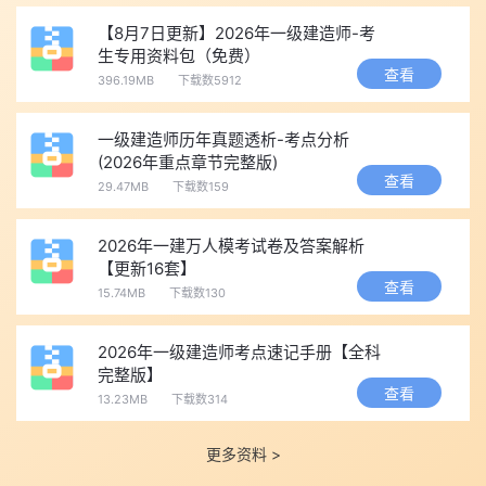
二、一级建造师考试时间
【8月7日更新】2026年一级建造师-考
2026年一级建造师考试定于9月12日至13日举行，具体时间和
生专用资料包（免费）
科目为：
查看
396.19MB
下载数5912
9月12日
上午 9﹕00--11﹕00 建设工程经济
一级建造师历年真题透析-考点分析
(2026年重点章节完整版)
下午 14﹕00--17﹕00 建设工程法规及相关知识
查看
29.47MB
下载数159
9月13日
上午 9﹕00-- 12﹕00 建设工程项目管理
2026年一建万人模考试卷及答案解析
下午14﹕00--18﹕00 专业工程管理与实务(10个专业)
【更新16套】
查看
📌 考生已进入冲刺阶段，考生可免费领：
60天抢分冲刺会
丨
四
15.74MB
下载数130
色笔记
丨
历年真题
2026年一级建造师考点速记手册【全科
三、一级建造师准考证打印时间
完整版】
各地区具体准考证打印时间不同，考生在规定时间内登录中国
查看
13.23MB
下载数314
人事考试网(www.cpta.com.cn)自行下载打印准考证，并按准考证
中载明的时间、地点参加考试。
更多资料 >
一建已进入冲刺阶段，为了让考生及时打印准考证并参加考