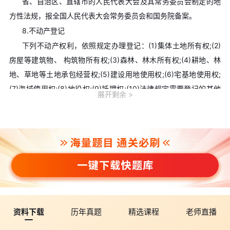
省、自治区、直辖市的人民代表大会及其常务委员会制定的地
方性法规，报全国人民代表大会常务委员会和国务院备案。
8.不动产登记
下列不动产权利，依照规定办理登记：(1)集体土地所有权;(2)
房屋等建筑物、 构筑物所有权;(3)森林、林木所有权;(4)耕地、林
地、草地等土地承包经营权;(5)建设用地使用权;(6)宅基地使用权;
(7)海域使用权;(8)地役权;(9)抵押权;(10)法律规定需要登记的其他
展开剩余
不动产权利。
9.动产交付
动产物权的设立和转让，自交付时发生效力，但是法律另有规
定的除外。船舶、航空器和机动车等的物权的设立、变更、转让和
消灭，未经登记，不得对抗善意第三人 。
10.处分权
处分权是所有权人的最基本的权利，是所有权内容的核心。
以上分享部分内容，完整版可点击免费领取>>
2026年一级建
资料下载
历年真题
精选课程
老师直播
造师必背300句