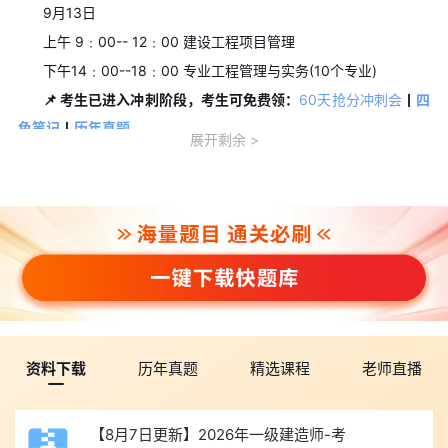
9月13日
上午 9﹕00-- 12﹕00 建设工程项目管理
下午14﹕00--18﹕00 专业工程管理与实务(10个专业)
📌 考生已进入冲刺阶段，考生可免费领：
60天抢分冲刺会
丨
四
色笔记
丨
历年真题
展开剩余
五、一级建造师准考证打印时间
各地区具体准考证打印时间不同，考生在规定时间内登录中国
人事考试网(www.cpta.com.cn)自行下载打印准考证，并按准考证
中载明的时间、地点参加考试。
一建已进入冲刺阶段，为了让考生及时打印准考证并参加考
试，小编建议考生可立即填写本文顶部
免费预约短信提醒
服务，届
时我们会及时通知考生2026年一级建造师准考证打印时间、考试时
间，助您顺利参加考试。
资料下载
历年真题
精选课程
老师直播
六、一级建造师急救资料免费领取
👉📂➤
2026年一级建造师历年真题
【8月7日更新】2026年一级建造师-考
👉📂➤
2026年一级建造师重点考点清单