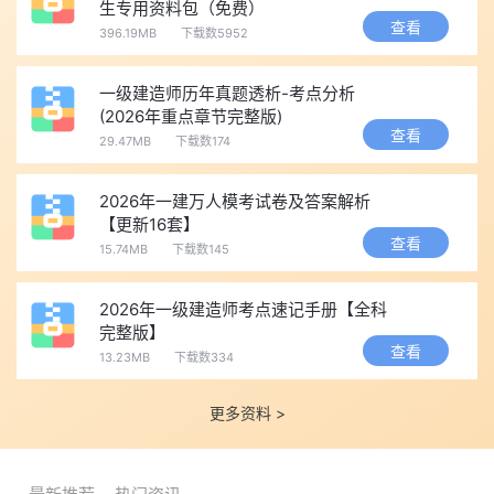
生专用资料包（免费）
👉📂➤
2026年一级建造师必备300句
查看
396.19MB
下载数5952
👉📂➤
2026年一级建造师急救口诀
👉📂➤
2026年一级建造师睡前半小时关键词速记
一级建造师历年真题透析-考点分析
(2026年重点章节完整版)
以上是“免费题库：2026年一级建造师《 水利水电工程管理与
查看
29.47MB
下载数174
实务》万人模考入口”相关内容，希望能帮到大家。
为考生更好的冲
刺备考一级建造师考试，小编准备了2026年一建高频考点、考前救
2026年一建万人模考试卷及答案解析
急资料、模拟试题、历年真题等资料，您可点击下方按钮
免费下载
【更新16套】
查看
领取资料
。
15.74MB
下载数145
2026年一级建造师考点速记手册【全科
完整版】
查看
13.23MB
下载数334
更多资料 >