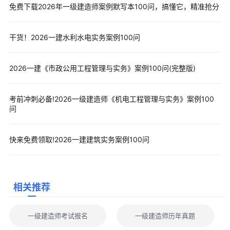
免费下载2026年一级建造师案例默写本100问，搞懂它，精准抢分
12.建设用地使用权
建设用地使用权可以在土地的地表、地上或者地下分别设立。
干货！2026一建水利水电实务案例100问
设立建设用地使用权，可以采取出让或者划拨等方式。
以上分享部分内容，完整版可点击免费领取>>
2026年一级建
造师必背300句
2026一建《市政公用工程管理与实务》案例100问(完整版)
二、一级建造师考试时间
2026年一级建造师考试定于9月12日至13日举行，具体时间和
考前冲刺必备!2026一级建造师《机电工程管理与实务》案例100
问
科目为：
9月12日
快来免费领取!2026一建建筑实务案例100问
上午 9﹕00--11﹕00 建设工程经济
下午 14﹕00--17﹕00 建设工程法规及相关知识
9月13日
相关推荐
上午 9﹕00-- 12﹕00 建设工程项目管理
下午14﹕00--18﹕00 专业工程管理与实务(10个专业)
一级建造师考试报名
一级建造师历年真题
📌 考生已进入冲刺阶段，考生可免费领：
60天抢分冲刺会
丨
四