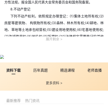
方性法规，报全国人民代表大会常务委员会和国务院备案。
8.不动产登记
下列不动产权利，依照规定办理登记：(1)集体土地所有权;(2)
房屋等建筑物、 构筑物所有权;(3)森林、林木所有权;(4)耕地、林
地、草地等土地承包经营权;(5)建设用地使用权;(6)宅基地使用权;
(7)海域使用权;(8)地役权;(9)抵押权;(10)法律规定需要登记的其他
展开剩余
不动产权利。
9.动产交付
动产物权的设立和转让，自交付时发生效力，但是法律另有规
定的除外。船舶、航空器和机动车等的物权的设立、变更、转让和
资料下载
历年真题
精选课程
老师直播
消灭，未经登记，不得对抗善意第三人 。
10.处分权
更多资料 >
处分权是所有权人的最基本的权利，是所有权内容的核心。
11.用益物权的一般规定
用益物权包括土地承包经营权、建设用地使用权、宅基地使用
最新推荐
热门资讯
权、居住权和地役权。