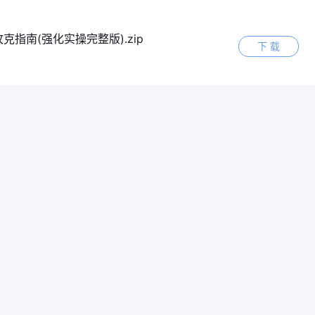
指南(强化实操完整版).zip
下 载