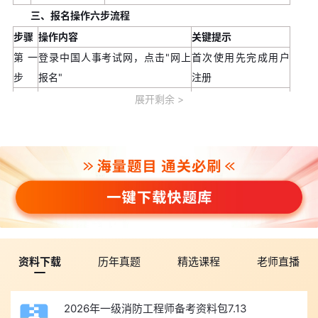
三、报名操作六步流程
步骤
操作内容
关键提示
第一
登录中国人事考试网，点击"网上
首次使用先完成用户
步
报名"
注册
第二
进入报名平台，选择"一级注册消
确认考试年份为2026
展开剩余
步
防工程师"
第三
选择省份（考区）
按工作地或户籍所在
步
地选择
第四
填写个人信息+学历信息+工作信息
务必与证明材料一致
步
第五
上传照片并提交资格审核
照片须通过审核工具
步
处理
第六
审核通过后在线缴费
缴费成功即报名完成
资料下载
历年真题
精选课程
老师直播
步
四、报名平台常见操作问题与解决
2026年一级消防工程师备考资料包7.13