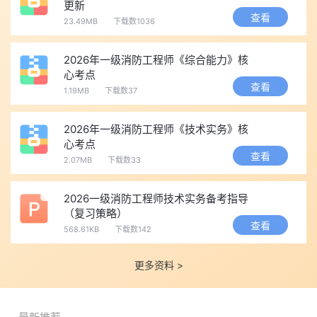
常见问题
原因分析
解决办法
更新
查看
23.49MB
下载数1036
照片上传失败
未用官方审核工
下载"照片审核处理工具"，按要
具处理
求生成合规照片
2026年一级消防工程师《综合能力》核
学历核验不通
学信网无信息或
提前在学信网申请PDF认证报
心考点
过
信息不一致
告，走人工核验通道
查看
1.19MB
下载数37
无法选择目标
该省报名尚未开
关注当地人事考试网公告，确认
省份
放或已关闭
窗口期
2026年一级消防工程师《技术实务》核
心考点
缴费后仍显
支付信息未及时
保留支付凭证，等待系统刷新，
查看
2.07MB
下载数33
示"未支付"
同步
超过2小时联系客服
报名入口访问
高峰期流量拥堵
错峰报名（避开上午9-11点），
2026一级消防工程师技术实务备考指导
慢/白屏
尝试更换浏览器
（复习策略）
查看
常见问答
568.61KB
下载数142
Q：一级消防工程师报名入口只能用电脑操作吗?
更多资料 >
A：建议使用电脑端浏览器访问中国人事考试网。报名系统对手
机端兼容性有限，照片处理、信息填报、在线缴费等环节在电脑端
操作更为稳定顺畅。推荐使用Chrome浏览器或360浏览器极速模