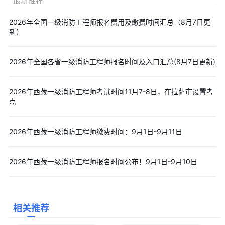
最新推荐
式。
Q：注册过一次，第二年报名还需要重新注册吗?
2026年全国一级消防工程师报名费用及缴费时间汇总（8月7日更
新）
A：不需要。中国人事考试网账号为永久有效，曾注册过的考生
直接登录即可，系统会保留历史报考记录。注意保管好账号密码，
2026年全国各省一级消防工程师报名时间及入口汇总(8月7日更新)
若遗忘可通过绑定的手机号或邮箱找回。
Q：报名截止当天缴费来得及吗?
2026年西藏一级消防工程师考试时间11月7-8日，在拉萨市设置考
A：不建议。虽然缴费窗口通常比报名窗口延长1-2天，但临近
点
截止系统压力大，容易出现支付延迟或网络拥堵，导致缴费失败错
失报名。建议至少在截止前48小时完成缴费，预留缓冲时间。
2026年西藏一级消防工程师缴费时间：9月1日-9月11日
2026年一级消防工程师报名时间在8月24日至9月14日，如您
有意向报考，可使用文章上方“
免费预约短信提醒
”服务，免费订阅
2026年西藏一级消防工程师报名时间公布！9月1日-9月10日
一消考试报名、资格审核、网上缴费等考试动态，以免错过信息！
以上就是小编整理的一级消防工程师考试报名入口的内容。
更
多优质免费一级消防工程师备考资料，
请点击下载
>>
一级消防工程
师备考资料包
（资料包持续更新，基础+巩固+强化，助您安心备
相关推荐
考）。