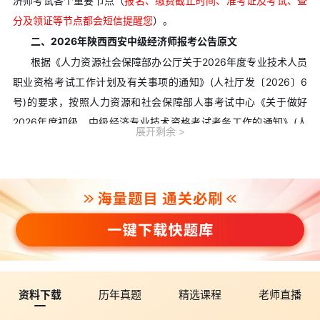
济师考试各个重要节点（
报名、缴费截止时间、准考证及考试、查
分及领证等节点都会短信提醒您
）。
二、2026年陕西西安中级经济师报考公告原文
根据《人力资源社会保障部办公厅关于2026年度专业技术人员
职业资格考试工作计划及有关事项的通知》(人社厅发〔2026〕6
号)的要求，按照人力资源和社会保障部人事考试中心《关于做好
2026年度初级、中级经济专业技术资格考试考务工作的通知》(人
展开剩余
考中心函〔2026〕24号)的安排，为做好西安市2026年度初级、中
级经济专业技术资格考试有关工作，现将有关事项通知如下：
一、考试设置
初中级经济考试均设工商管理、农业经济、财政税收、金融、
保险、运输经济、人力资源管理、旅游经济、建筑与房地产经济、
知识产权等10个专业类别。每个专业均设公共科目《经济基础知
识》和专业科目《专业知识和实务》，题型均为客观题。应试人员
须在连续两个考试年度内通过全部应试科目，方可取得相应级别资
资料下载
历年真题
精选课程
老师直播
格证书。