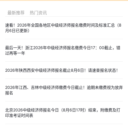
考试在同一批次内分2个场次连续组织，间隔时间为40分钟。
最新推荐
热门资讯
三、报名条件
>>>
测测是否符合报考条件
(一)凡从事经济专业工作，具备国家教育部门认可的高中(含高
速看！2026年全国各地区中级经济师报名缴费时间及标准汇总（8
中、中专、职高、技校，下同)以上学历，均可报名参加初级经济专
月6日已更新）
业技术资格考试。
(二)具备下列条件之一者，可以报名参加中级经济专业技术资
最后一天！浙江2026年中级经济师报名缴费今日17：00截止，错
过再等一年
格考试：
1.高中毕业并取得初级经济专业技术资格，从事相关专业工作
满10年;
2026年陕西西安中级经济师报名截止8月6日！请速查报名状态！
2.具备大学专科学历，从事相关专业工作满6年;
3.具备大学本科学历或学士学位，从事相关专业工作满4年;
2026年江西、吉林中级经济师缴费今日截止！逾期未缴费视为放弃
报名
4.具备第二学士学位或研究生班毕业，从事相关专业工作满2
年;
北京2026中级经济师报名今日（8月6日17时）结束，附缴费及打
5.具备硕士学位，从事相关专业工作满1年;
印准考证时间表
6.具备博士学位。
报考人员所填报学历须为国务院教育行政部门认可的学历。报