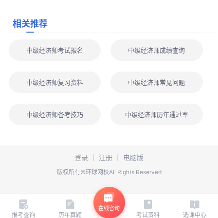
考条件中的专业工作年限计算截止时间为2026年12月31日，实习
相关推荐
期不计入专业工作年限。
取得导游资格、拍卖师、房地产经纪人协理、银行业专业人员
中级经济师考试报名
中级经济师成绩查询
初级职业资格，可对应初级经济专业技术资格;取得房地产估价师、
咨询工程师(投资)、土地登记代理人、房地产经纪人、银行业专业
人员中级职业资格，可对应中级经济专业技术资格；取得资产评估
中级经济师复习资料
中级经济师常见问题
师、税务师职业资格等相关职业资格，可根据《经济专业人员职称
评价基本标准条件》规定的学历、年限条件对应初级或中级经济专
中级经济师备考技巧
中级经济师历年通过率
业技术资格，并可作为报名参加高一级经济专业技术资格考试的条
件。
知识产权专业人员于2020年前按照相关规定获得的知识产权领
登录
｜
注册
｜
电脑版
域初级职称，可作为报考知识产权专业中级经济考试的条件。
版权所有©环球网校All Rights Reserved
根据《关于单独划定部分专业技术人员职业资格考试合格标准
有关事项的通知》(人社厅发〔2022〕25号)等有关规定，使用单独
划线初级经济专业技术资格证书申报中级经济考试的，只可在证书
在线咨询
报考查询
历年真题
考试资料
选课中心