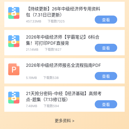
二、考试时间、科目及方式
【持续更新】26年中级经济师专用资料
2026年11月7日 (星期六)
包（7.31日已更新）
08:30—10:00 经济基础知识
查看
457.33MB
下载数7325
10:40—12:10 专业知识和实务
14:00—15:30 经济基础知识
2026年中级经济师【学霸笔记】6科合
集！可打印PDF直接背
16:10—17:40 专业知识和实务
查看
21.14MB
下载数1827
2026年11月8日 (星期日)
08:30—10:00 经济基础知识
2026年中级经济师报名全流程指南PDF
10:40—12:10 专业知识和实务
查看
14:00—15:30 经济基础知识
5.19MB
下载数538
16:10—17:40 专业知识和实务
21天抢分密码-中经【经济基础】高频考
初中级经济考试分2天，上、下午共4个批次实施。各级别及专
点-题集（7.13修订版）
业类别的具体批次划分和考试时间，视报名情况另行确定。
查看
7.48MB
下载数594
初中级经济考试各科目考试时长为1.5小时，每科目考试开始5
分钟后一律禁止应试人员进入考场，考试结束前15分钟应试人员可
更多资料 >
提前交卷。对于同时报考公共科目和专业科目的应试人员，两科目