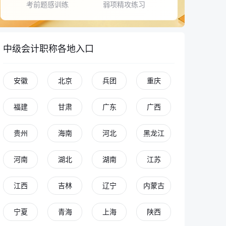
考前题感训练
弱项精攻练习
中级会计职称各地入口
安徽
北京
兵团
重庆
福建
甘肃
广东
广西
贵州
海南
河北
黑龙江
河南
湖北
湖南
江苏
江西
吉林
辽宁
内蒙古
宁夏
青海
上海
陕西