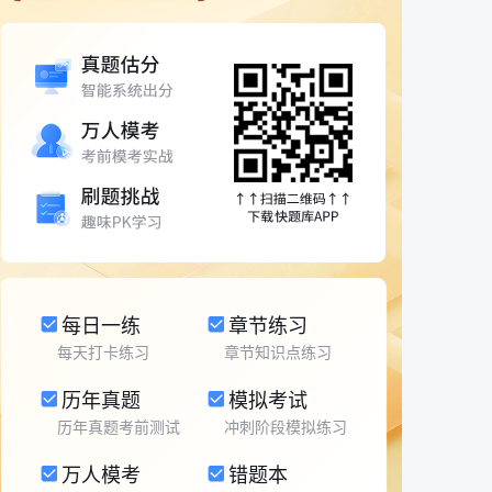
每日一练
章节练习
每天打卡练习
章节知识点练习
历年真题
模拟考试
历年真题考前测试
冲刺阶段模拟练习
万人模考
错题本