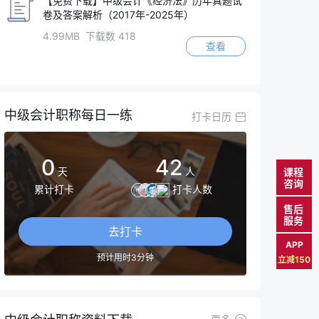
【免费下载】中级会计《经济法》历年真题试
卷及答案解析（2017年-2025年）
4.99MB 下载数 418
查看
中级会计职称每日一练
打卡日历
0
42
天
人
课程
咨询
累计打卡
打卡人数
售后
服务
去打卡
APP
预计用时3分钟
立减150