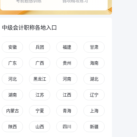
考前题感训练
弱项精攻练习
中级会计职称各地入口
安徽
兵团
福建
甘肃
广东
广西
贵州
海南
河北
黑龙江
河南
湖北
湖南
江苏
江西
辽宁
内蒙古
宁夏
青海
上海
陕西
山西
四川
新疆