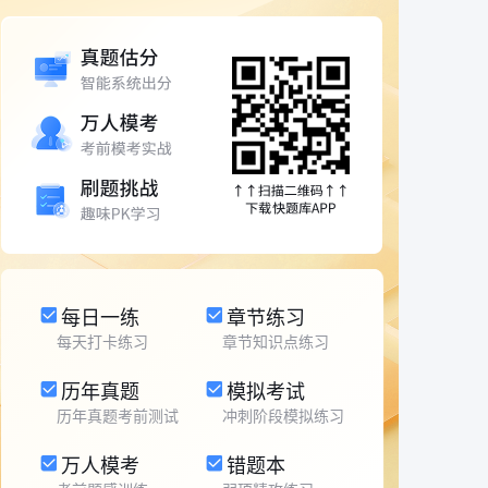
每日一练
章节练习
每天打卡练习
章节知识点练习
历年真题
模拟考试
历年真题考前测试
冲刺阶段模拟练习
万人模考
错题本