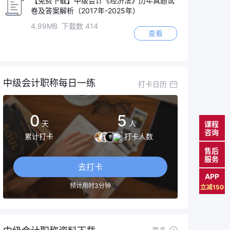
【免费下载】中级会计《经济法》历年真题试
卷及答案解析（2017年-2025年）
4.99MB 下载数 414
查看
中级会计职称每日一练
打卡日历
0
5
天
人
课程
咨询
累计打卡
打卡人数
售后
服务
去打卡
APP
预计用时3分钟
立减150