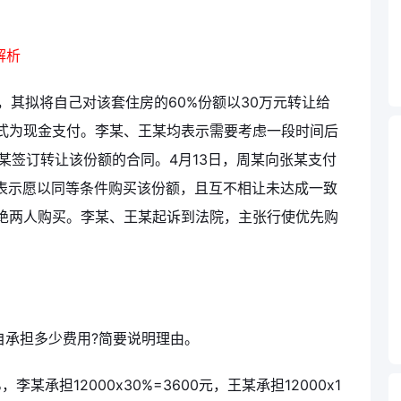
解析
某，其拟将自己对该套住房的60%份额以30万元转让给
式为现金支付。李某、王某均表示需要考虑一段时间后
周某签订转让该份额的合同。4月13日，周某向张某支付
某表示愿以同等条件购买该份额，且互不相让未达成一致
绝两人购买。李某、王某起诉到法院，主张行使优先购
自承担多少费用?简要说明理由。
某承担12000x30%=3600元，王某承担12000x1