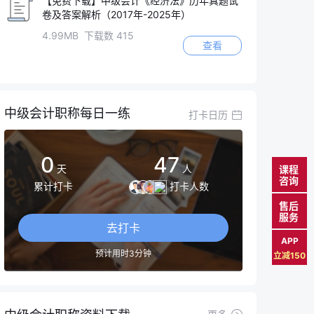
【免费下载】中级会计《经济法》历年真题试
卷及答案解析（2017年-2025年）
4.99MB 下载数 415
查看
中级会计职称每日一练
打卡日历
0
47
天
人
课程
咨询
累计打卡
打卡人数
售后
服务
去打卡
APP
预计用时3分钟
立减150