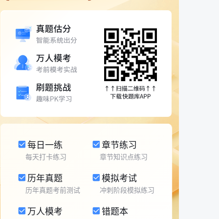
每日一练
章节练习
每天打卡练习
章节知识点练习
历年真题
模拟考试
历年真题考前测试
冲刺阶段模拟练习
万人模考
错题本