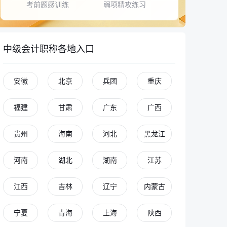
考前题感训练
弱项精攻练习
中级会计职称各地入口
安徽
北京
兵团
重庆
福建
甘肃
广东
广西
贵州
海南
河北
黑龙江
河南
湖北
湖南
江苏
江西
吉林
辽宁
内蒙古
宁夏
青海
上海
陕西