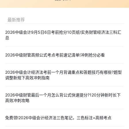
结合真题练习验证记忆效果，考前一周集中进行全覆盖回顾，确保
各章重点无遗漏。
2026中级会计备考资料下载
最新推荐
2026年中级会计各科目大纲教材变动汇总>>
大纲教材变动解
2026中级会计9月5日6日考前抢分10页纸!实务财管经济法三科汇
析
总
2026年中级会计高频考点免费下载>>
高频考点
2026年中级会计三色笔记免费下载>>
三色笔记
2026中级财管高频公式考点考前速记清单!冲刺抢分必看
2026年中级会计思维导图免费下载>>
思维导图
2026年中级会计实务分录汇总免费下载>>
重点分录汇总
2026中级会计经济法考前一个月背诵重点和答题技巧有哪些?题型
2026年中级会计各科目历年真题免费下载>>
历年真题汇总
调整新规下高效冲刺指南
更多备考资料也可以直接点击下方图片免费获取，建议26年备
考考生可提前收藏，各类冲刺资料也会及时为大家更新上传。
2026中级财管最后一个月怎么背公式快速提分?120分钟新时长下
高效冲刺攻略
备考过程中刷题也是少不了的，我们为大家提供了
在线刷题服
免费领!2026中级会计经济法三色笔记，三色标注+高频考点
务
，涉及章节练习、模拟题、历年真题，考生可以在备考的时候来
打卡，每天进步一点一点，通过中会的概率就多一分哦！点击图片