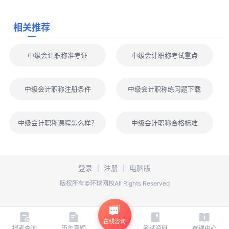
即可开始刷题！
相关推荐
考生可以点击文字>>
2026年中级会计考生专用备考资料包
或
下方图片免费下载领取。
中级会计职称准考证
中级会计职称考试重点
以上是“2026中级会计财务管理高频考点闪记卡：各章节重点
中级会计职称注册条件
中级会计职称练习题下载
知识一卡速记”的全部内容，小编将为大家整理更新更多关于2026
年中级会计报考、备考的各类精华资料，包括报考指南、考试大
中级会计职称课程怎么样？
中级会计职称合格标准
纲、高频考点、历年真题、模拟试题等资料，大家可以点击文末
【免费下载】
按钮，免费领取，助力大家顺利通过2026年中级会计
考试。
登录
｜
注册
｜
电脑版
版权所有©环球网校All Rights Reserved
在线咨询
报考查询
历年真题
考试资料
选课中心