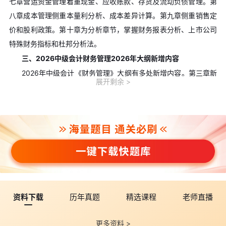
七章营运资金管理着重现金、应收账款、存货及流动负债管理。第
八章成本管理侧重本量利分析、成本差异计算。第九章侧重销售定
价和股利政策。第十章为分析章节，掌握财务报表分析、上市公司
特殊财务指标和杜邦分析法。
三、2026中级会计财务管理2026年大纲新增内容
2026年中级会计《财务管理》大纲有多处新增内容。第三章新
展开剩余
增“预算体系”;第四章新增“筹资实务创新”;第五章新增“双重股权结
构”;第六章新增“私募股权投资基金、期权投资”;第七章新增“流动负
债的来源、流动负债的管理策略”。整体新增内容约占教材10%。这
些新增知识点在2026中级会计财务管理高频考点闪记卡中应重点标
注，考生需优先掌握。
四、2026中级会计财务管理闪记卡高效使用建议
科学使用2026中级会计财务管理高频考点闪记卡需遵循以下方
法。按章节分类整理，将核心公式、关键概念、易错点分别归类，
资料下载
历年真题
精选课程
老师直播
形成体系化记忆框架。利用碎片时间反复翻阅，每次5至10分钟回
顾一个章节。重点标注新增内容和自身薄弱环节进行针对性强化。
更多资料 >