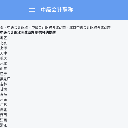
中级会计职称
页
>
中级会计职称
>
中级会计职称考试动态
>
北京中级会计职称考试动态
中级会计职称考试动态 短信预约提醒
地区
北京
上海
天津
重庆
河北
山东
辽宁
黑龙江
吉林
甘肃
青海
河南
江苏
湖北
湖南
江西
浙江