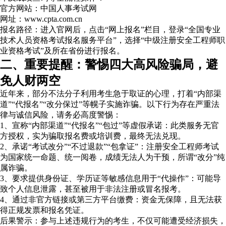
官方网站：中国人事考试网
网址：www.cpta.com.cn
报名路径：进入官网后，点击“网上报名”栏目，登录“全国专业
技术人员资格考试报名服务平台”，选择“中级注册安全工程师职
业资格考试”及所在省份进行报名。
二、重要提醒：警惕四大高风险骗局，避
免人财两空
近年来，部分不法分子利用考生急于取证的心理，打着“内部渠
道”“代报名”“改分保过”等幌子实施诈骗。以下行为存在严重法
律与诚信风险，请务必高度警惕：
1、宣称“内部渠道”“代报名”“包过”等虚假承诺：此类服务无官
方授权，实为骗取报名费或培训费，最终无法兑现。
2、承诺“考试改分”“不过退款”“包拿证”：注册安全工程师考试
为国家统一命题、统一阅卷，成绩无法人为干预，所谓“改分”纯
属诈骗。
3、要求提供身份证、学历证等敏感信息用于“代操作”：可能导
致个人信息泄露，甚至被用于非法注册或冒名报考。
4、通过非官方链接或第三方平台缴费：资金无保障，且无法获
得正规发票和报名凭证。
后果警示：参与上述违规行为的考生，不仅可能遭受经济损失，