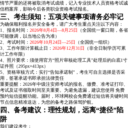
情节严重的还将被取消考试成绩，记入专业技术人员资格考试诚
信档案库，影响今后各类职业资格考试报名。
三、考生须知：五项关键事项请务必牢记
为确保顺利报名并安全备考，请广大考生重点关注以下内容：
1、报名时间：
2026年8月4日—8月25日
（全国统一窗口期，各省
可能微调，以当地公告为准）
2、考试时间：
2026年10月24日—25日
（全国统一组织）
3、工作年限计算截止日：
2026年12月31日
（非全日制学历可累
计工作年限）
4、照片要求：须使用官方“照片审核处理工具”处理后的白底1寸
证件照（295px×413px）
5、资格审核方式：实行“告知承诺制”，考生可自主选择是否采
用，签署承诺书即承担法律责任
重要提醒：2026年中级注安师考试的报名、缴费、准考证打印、
考试及证书领取时间至关重要。为避免遗漏，建议您使用
免费
预约短信提醒
功能。届时，环球网校会免费通过短信将关键时间
节点信息精准送达，为您的备考之路保驾护航。
四、备考建议：理性规划，远离“捷径”陷
阱
我们建议考生：