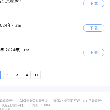
试真题.pdf
下 载
24年）.rar
下 载
2024年）.rar
下 载
2
3
4
033350号
|
京ICP备16038139号-3
|
节目制作经营许可证（京）字20130号
0号线西土城出A口）
|
邮编：100191
营业执照