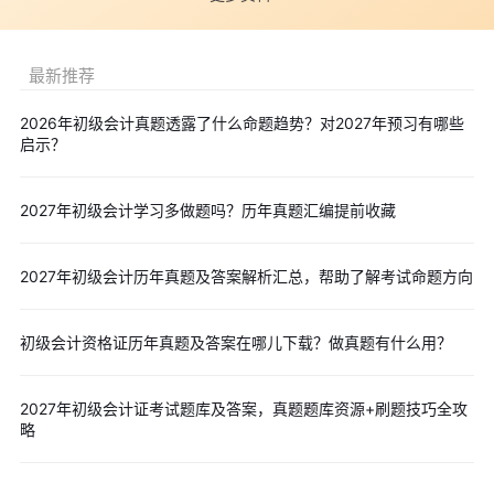
的正确答案。请至少选择两个答案，全部选对得满分，少选得相应
分值，多选、错选、不选均不得分。)
最新推荐
3.判断题(请判断每小题的表述是否正确。每小题答题正确的得
1分，错答、不答均不得分，也不扣分。)
2026年初级会计真题透露了什么命题趋势？对2027年预习有哪些
启示？
4.不定项选择题(每小题备选答案中，有一个或一个以上符合题
意的正确答案。每小题全部选对得满分，少选得相应分值，多选、
错选、不选均不得分。)
2027年初级会计学习多做题吗？历年真题汇编提前收藏
四、2026年初级会计成绩查询时间
2026年初级会计考试成绩查询时间为6月26日，在全国会计人
2027年初级会计历年真题及答案解析汇总，帮助了解考试命题方向
员统一服务管理平台下发初级会计资格考试成绩并对外公布。各省
级考试管理机构同时公布本地区考试成绩、咨询电话和电子邮箱。
初级会计资格证历年真题及答案在哪儿下载？做真题有什么用？
为了让考生及时查分，小编建议考生可立即填写本文顶部
免费
预约短信提醒
服务，届时我们会及时通知考生2026年初级会计查分
2027年初级会计证考试题库及答案，真题题库资源+刷题技巧全攻
时间、领证时间等，助您顺利参加考试。
点击查看>>
全国各省
略
2026年度初级会计成绩查询时间
登录“全国会计人员统一服务管理平台