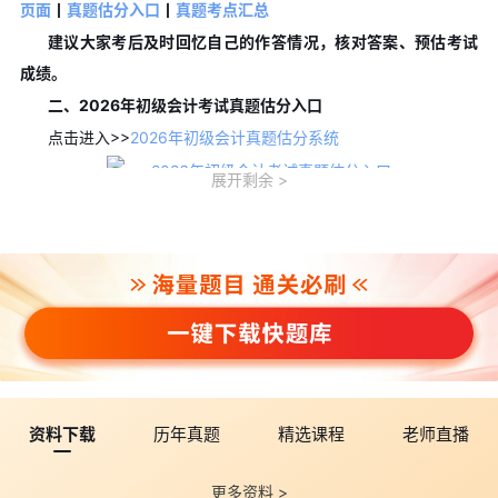
页面
丨
真题估分入口
丨
真题考点汇总
建议大家考后及时回忆自己的作答情况，核对答案、预估考试
成绩。
二、2026年初级会计考试真题估分入口
点击进入>>
2026年初级会计真题估分系统
展开剩余
考完试，记忆最清晰的就是那黄金30分钟。我们的估分小程序
就是为你抓住这个黄金窗口期：
根据你的答案，秒出预估分数——你不用一道一道手动加，系
统自动算好，正确率高达90%以上;
智能预测通过概率——不只看分数，还结合历年分数线波动，
告诉你“稳了、擦线、还是差一点”，让你心里真正有底。
三、初级会计评分标准
1.单项选择题(每小题备选答案中，只有一个符合题意的正确答
资料下载
历年真题
精选课程
老师直播
案。错选、不选均不得分。)
2.多项选择题(每小题备选答案中，有两个或两个以上符合题意
更多资料 >