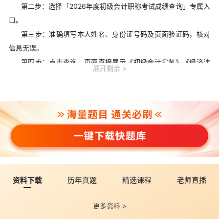
第二步：选择「2026年度初级会计职称考试成绩查询」专属入
口。
第三步：准确填写本人姓名、身份证号码及页面验证码，核对
信息无误。
第四步：点击查询，页面直接展示《初级会计实务》《经济法
展开剩余
基础》两科分数及合格状态。
第五步：建议截图保存成绩页面，用于后续资格审核、证书领
取、成绩复查备用。
五、初级会计合格标准(全国统一)
2026年初级会计合格标准保持不变，全国统一执行。
两科单科满分均为100分，单科60分及以上即为合格。
考生必须在同一个考试年度内两科全部及格，才算整体通过考
试。
资料下载
历年真题
精选课程
老师直播
单科合格成绩不保留、不结转至下一年，未通过科目次年需要
重新报考。
更多资料 >
2026年各批次初会真题对答案估分：
真题及答案解析汇总
丨
真