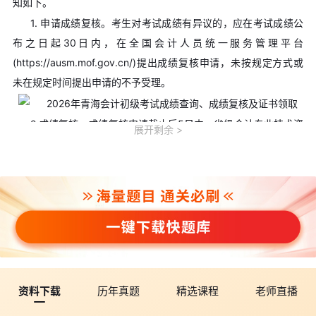
知如下。
1. 申请成绩复核。考生对考试成绩有异议的，应在考试成绩公
布之日起30日内，在全国会计人员统一服务管理平台
(https://ausm.mof.gov.cn/)提出成绩复核申请，未按规定方式或
未在规定时间提出申请的不予受理。
2.成绩复核。成绩复核申请截止后5日内，省级会计专业技术资
展开剩余
格考试管理机构对成绩进行复核。
3.查询成绩复核结果。成绩复核完毕后，全国会计人员统一服
务管理平台开放成绩复核结果查询，查询期为30 日，逾期无法查
询。
4.复核后的成绩为最终成绩，考生不得再次申请复核。
三、合格证书领取时间
2026年度会计资格考试证书发放时间为当年考试成绩公布6个
月后，具体时间请关注“青海省会计信息服务平台”相关通知。
资料下载
历年真题
精选课程
老师直播
⚠短信提醒丨点击一键预约【
初级会计短信提醒
】，届时会通