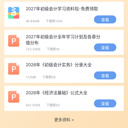
知大家领证时间！
2027年初级会计学习资料包-免费领取
也可以点击查看>>
2026年度全国各地初级会计资格证书领取
查看
时间及领取方式汇总
，内容持续更新。
46.84MB
下载数1340
联系人：李老师 联系电话：0971-6142135
2027年初级会计全年学习计划及各章分
青海省会计专业技术资格领导小组办公室
值分布
2026年7月1日
查看
723.34KB
下载数18
新手会计在实际工作中如何进行做账，点击下图会计实操-实训
系统体验(电脑版)，供新手快速上手。【免费领取】包含财务软件
2026年《初级会计实务》分录大全
>>
查看
1.12MB
下载数66
考完初会，考什么？财会主流进阶证书主要分为三类：中级会
2026年《经济法基础》公式大全
计、注册会计师、税务师。
立即抢【
初会转战进阶课程500元专属
抵扣券
】>>
查看
941.30KB
下载数63
以上内容就是“2026年青海会计初级考试成绩查询、成绩复核
更多资料 >
及证书领取通知”的相关介绍，更多初级会计相关资讯，请持续关注