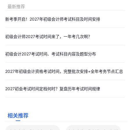
1. 整体难度：入门级、低难度
最新推荐
初级会计是财会体系难度最低的职称考试，对比中级、注会、
税务师，备考压力极小，零基础考生完全可以通过系统学习顺利通
新考季开启！2027年初级会计师考试科目及时间安排
关。
2. 备考难点集中
初级会计师2027考试时间来了，一年考几次啊？
实务难点：账务逻辑复杂、计算题易错，零基础容易看不懂分
录、不会做题。
初级会计2027考试时间、考试科目内容及题型分布
经济法难点：知识点零散、法条易混淆、背诵内容多，容易出
现学了就忘的情况。
2027年初级会计资格考试时间，完整批次安排+全年考务节点汇总
3. 通过率不高的核心原因
考试本身不难，但每年通过率偏低，主要是考生裸考、弃考、
2027初会考试时间定档何时？复盘历年考试时间规律
备考时间不足、偏科严重导致，并非考试难度过高。
七、2027考生备考小建议
现阶段可提前预习基础考点，搭建知识框架，避开备考盲区。
相关推荐
实务重理解刷题，经济法重梳理背诵，两科同步学习，避免单
科偏科。