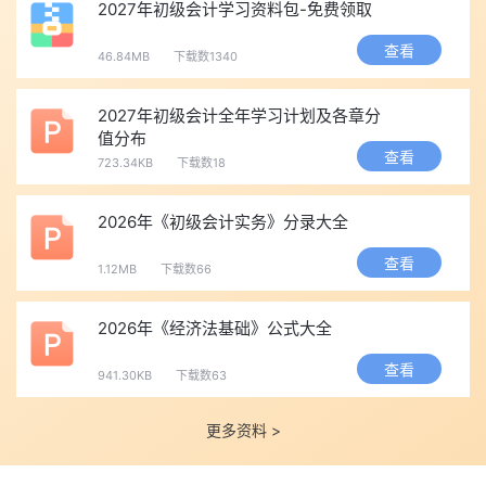
2027年初级会计学习资料包-免费领取
用、财务报表等实操内容。
查看
科目计算性题目较多，逻辑性强，侧重考察考生的账务实操能
46.84MB
下载数1340
力，是两科中难度相对更高的科目。
2. 《经济法基础》
2027年初级会计全年学习计划及各章分
值分布
偏向文科记忆，涵盖会计法律制度、增值税、企业所得税、个
查看
723.34KB
下载数18
税、社保、票据法律等内容。
知识点细碎、法条较多，需要大量理解记忆，计算题型少，适
2026年《初级会计实务》分录大全
合碎片化背诵备考。
查看
五、初会考试题型与合格标准
1.12MB
下载数66
两门科目满分均为100分，单科60分即为合格。
2026年《经济法基础》公式大全
考试全部为客观题，包含单选题、多选题、判断题、不定项选
择题，无主观手写答题题目，机考作答、系统自动阅卷。
查看
941.30KB
下载数63
通关规则：同一考试年度内，两科必须同时达到60分及以上，
单科合格成绩不保留、不跨年。
更多资料 >
六、初级会计考试难度分析