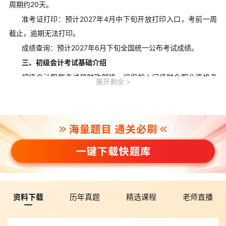
周期约20天。
准考证打印：预计2027年4月中下旬开放打印入口，考前一周
截止，逾期无法打印。
成绩查询：预计2027年6月下旬全国统一公布考试成绩。
三、初级会计考试基础介绍
初级会计职称考试是财政部统一组织的入门级财会职业资格考
展开剩余
试，也是会计从业的基础性证书。
考试全国统一命题、统一考试时间、统一合格标准，证书全国
通用、终身有效。
报考门槛低，不限专业、不限工作年限，仅需高中及以上学历
即可报考，是零基础转行、在校生提升技能的首选财会证书。
四、2027初级会计考试科目详解
初级会计考试固定为两门必考科目，不设选考科目，必须一年
两科同时通关方可拿证。
资料下载
历年真题
精选课程
老师直播
1. 《初级会计实务》
偏向理科实操，侧重企业日常账务处理、资产负债、收入费