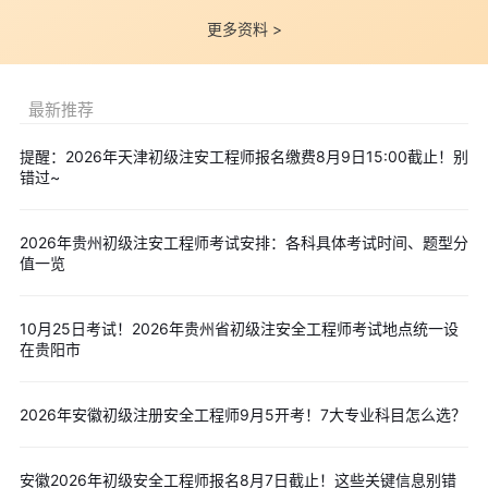
《安全生产法律法规》，只需报考对应专业的《安全生产实务》
更多资料 >
(即"相应专业/增项")，合格发增项合格证明。
相关专业参考范围：安全工程、采矿工程、化学工程与工艺、
最新推荐
机械工程(安全方向)、土木工程(建筑施工安全方向)等，具体以报名
系统中学历专业选项及审核口径为准。
提醒：2026年天津初级注安工程师报名缴费8月9日15:00截止！别
四、工作年限计算规则(考生最易出错)
错过~
工作年限计算截止至2026年12月31日;
取得学历前后从事安全生产业务的时间可累计计算(全日制教育
2026年贵州初级注安工程师考试安排：各科具体考试时间、题型分
值一览
实习期不计入，成人教育脱产学习时间扣除);
"安全生产业务"包括：生产经营单位安全管理、安全技术服务
10月25日考试！2026年贵州省初级注安全工程师考试地点统一设
(评价/检测/咨询)、安全培训教学、政府及行业主管部门安全监管等
在贵阳市
岗位工作经历;
部分地市考后核查时可能要求提供社保证明或单位出具的工作
2026年安徽初级注册安全工程师9月5开考！7大专业科目怎么选？
年限证明(加盖公章)，建议提前准备。
五、告知承诺制与报名流程
安徽2026年初级安全工程师报名8月7日截止！这些关键信息别错
浙江省初级注安师报名实行告知承诺制，考生有两种选择：