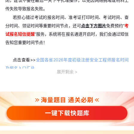
闭，建议不要在最后一天下午扎堆操作，以免因网络拥堵或材料上
传失败导致报名失败。
若担心错过考试的报名时间、准考证打印时间、考试时间、查
分时间、领证时间等重要时间节点，还可
点击下方图片
免费预约“
考
试报名短信提醒
”服务，系统将在报名通道开启时，我们会通过短信
告知您重要时间节点！
点击查看>>
全国各省2026年度初级注册安全工程师报名时间
及报名入口汇总
展开剩余
二、报名入口与操作系统
报名官网：浙江人事考试网(http://zjks.rlsbt.zj.gov.cn)
浏览器建议：电脑端 Chrome、Edge 或 IE9+ 浏览器;首次报考
须先完成用户注册，并使用"照片审核处理工具"预处理电子证件照
再上传。
属地要求：
应在现工作地或居住地(浙江省内)报考，中央部属
在浙单位按属地原则报名;考点一般设在各设区市及义乌市，具体以