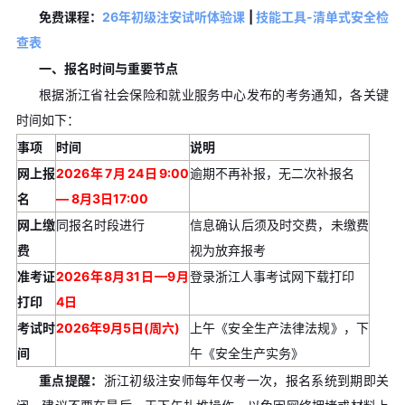
免费课程：
26年初级注安试听体验课
|
技能工具-清单式安全检
查表
一、报名时间与重要节点
根据浙江省社会保险和就业服务中心发布的考务通知，各关键
时间如下：
事项
时间
说明
网上报
2026年7月24日9:00
逾期不再补报，无二次补报名
名
— 8月3日17:00
网上缴
同报名时段进行
信息确认后须及时交费，未缴费
费
视为放弃报考
准考证
2026年8月31日—9月
登录浙江人事考试网下载打印
打印
4日
考试时
2026年9月5日(周六)
上午《安全生产法律法规》，下
间
午《安全生产实务》
重点提醒：
浙江初级注安师每年仅考一次，报名系统到期即关