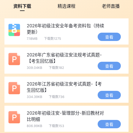
准考证标注为准。
资料下载
精选课程
老师直播
三、报考条件(考全科)
点击免费进入>>
初级注安师报考条件查询页面，一键查询是否
2026年初级注安全年备考资料包（持续
符合报名要求
更新）
遵守宪法法律、具备良好业务素质和道德品行，且符合下列条
查看
7.18MB
下载数1275
件之一者可报考初级注册安全工程师(考全科)：
1、中专学历
2026年广东省初级注安法规考试真题-
【考生回忆版】
安全工程及相关专业中专 + 从事安全生产业务满4年
查看
309.04KB
下载数182
其他专业中专 + 从事安全生产业务满5年
2、大学专科学
历
2026年江苏省初级注安考试真题-【考
安全工程及相关专业大专 + 从事安全生产业务满2年
生回忆版】
查看
其他专业大专 + 从事安全生产业务满3年
334.39KB
下载数736
3、大学本科及以上学历
2026年初级注安-管理部分-新旧教材对
具有大学本科及以上学历(学位)+ 从事安全生产业务(不限具体
比明细
年限，须实际从事)
查看
806.99KB
下载数153
增项报考：已取得某一专业类别初级注安师资格者，可免考