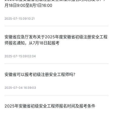
月18日9:00至8月1日16:00
2025-07-15 09:10:21
安徽省应急厅发布关于2025年度安徽省初级注册安全工程
师报名通知，从7月18日起报考
2025-07-15 09:02:34
安徽省可以报考初级注册安全工程师吗？
2025-07-04 16:39:03
2025年安徽省初级安全工程师报名时间及报考条件