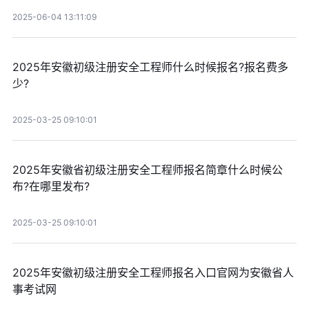
2025-06-04 13:11:09
2025年安徽初级注册安全工程师什么时候报名?报名费多
少?
2025-03-25 09:10:01
2025年安徽省初级注册安全工程师报名简章什么时候公
布?在哪里发布?
2025-03-25 09:10:01
2025年安徽初级注册安全工程师报名入口官网为安徽省人
事考试网