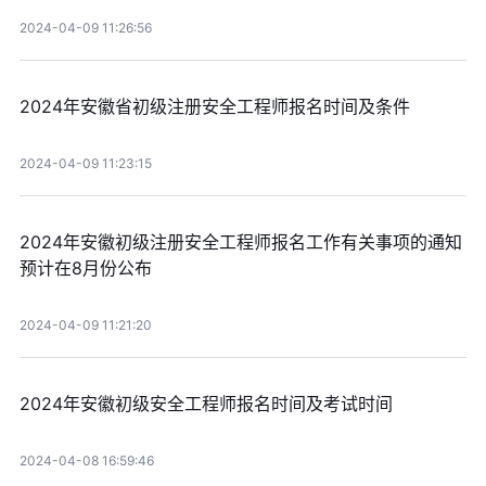
2024-04-09 11:26:56
2024年安徽省初级注册安全工程师报名时间及条件
2024-04-09 11:23:15
2024年安徽初级注册安全工程师报名工作有关事项的通知
预计在8月份公布
2024-04-09 11:21:20
2024年安徽初级安全工程师报名时间及考试时间
2024-04-08 16:59:46