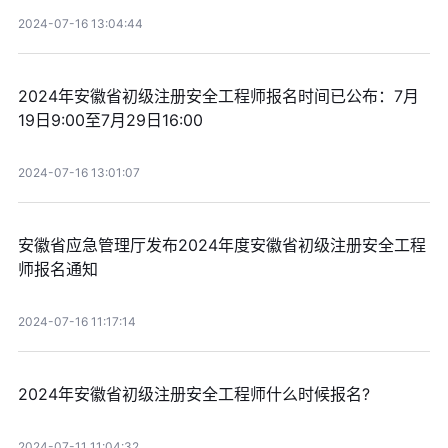
2024-07-16 13:04:44
2024年安徽省初级注册安全工程师报名时间已公布：7月
19日9:00至7月29日16:00
2024-07-16 13:01:07
安徽省应急管理厅发布2024年度安徽省初级注册安全工程
师报名通知
2024-07-16 11:17:14
2024年安徽省初级注册安全工程师什么时候报名?
2024-07-11 11:04:32