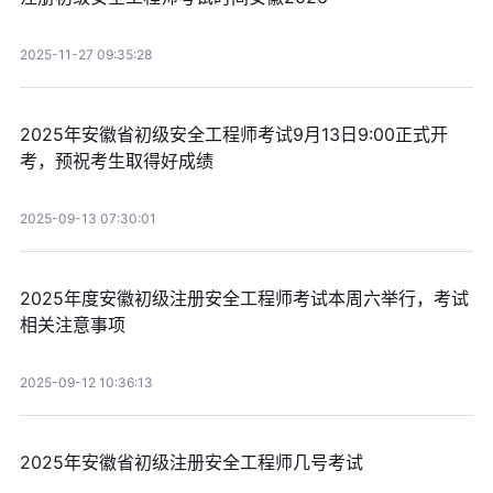
2025-11-27 09:35:28
2025年安徽省初级安全工程师考试9月13日9:00正式开
考，预祝考生取得好成绩
2025-09-13 07:30:01
2025年度安徽初级注册安全工程师考试本周六举行，考试
相关注意事项
2025-09-12 10:36:13
2025年安徽省初级注册安全工程师几号考试