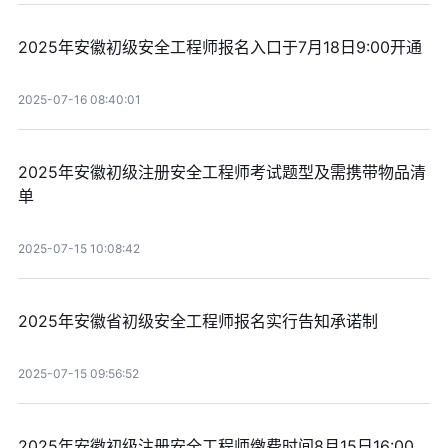
2025年安徽初级安全工程师报名入口于7月18日9:00开通
2025-07-16 08:40:01
2025年安徽初级注册安全工程师考试题型及需携带物品清
单
2025-07-15 10:08:42
2025年安徽省初级安全工程师报名实行告知承诺制
2025-07-15 09:56:52
2025年安徽初级注册安全工程师缴费时间8月15日16:00