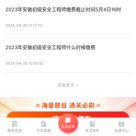
2023年安徽初级安全工程师缴费截止时间5月4日16时
2023-04-20 11:17:13
2023年安徽初级安全工程师什么时候缴费
2023-04-20 10:50:52
查看更多
在线咨询
报考查询
历年真题
考试资料
选课中心