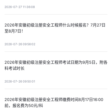
2026-07-27 11:36:08
2026年安徽初级注册安全工程师什么时候报名？7月27日
至8月7日！
2026-07-26 09:56:02
2026年安徽初级注册安全工程师考试日期为9月5日，附各
科考试时长
2026-07-26 09:50:01
2026年安徽初级注册安全工程师缴费时间8月17日16:00
前，报名费为50元/科