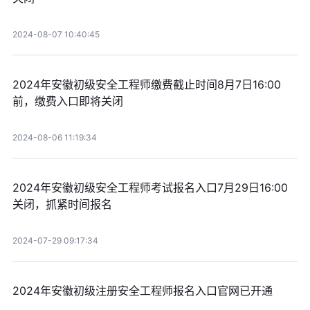
2024-08-07 10:40:45
2024年安徽初级安全工程师缴费截止时间8月7日16:00
前，缴费入口即将关闭
2024-08-06 11:19:34
2024年安徽初级安全工程师考试报名入口7月29日16:00
关闭，抓紧时间报名
2024-07-29 09:17:34
2024年安徽初级注册安全工程师报名入口官网已开通