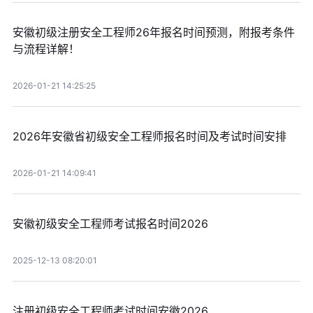
安徽初级注册安全工程师26年报名时间预测，附报考条件
与流程详解！
2026-01-21 14:25:25
2026年安徽省初级安全工程师报名时间及考试时间安排
2026-01-21 14:09:41
安徽初级安全工程师考试报名时间2026
2025-12-13 08:20:01
注册初级安全工程师考试时间安徽2026