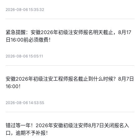
2026-08-06 15:35:32
紧急提醒：安徽2026年初级注安师报名明天截止，8月17
日16:00前必须缴费！
2026-08-06 15:05:11
安徽2026年初级注安工程师报名截止到什么时候？8月7日
16:00！
2026-08-06 14:53:55
错过等一年！2026年安徽初级注安师8月7日关闭报名入
口，逾期不予补报！