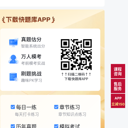
课程
咨询
售后
服务
APP
立减150
每日一练
章节练习
每天打卡练习
章节知识点练习
历年真题
模拟考试