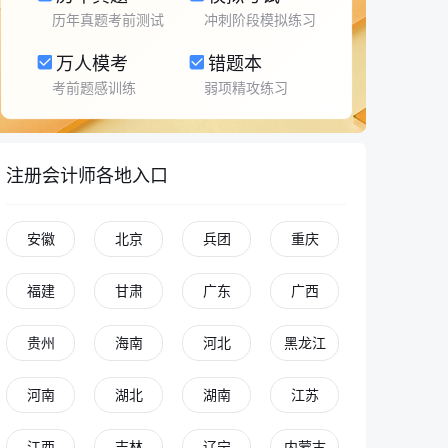
历年真题考前测试
冲刺阶段模拟练习
万人模考
错题本
考前题感训练
弱项精攻练习
注册会计师各地入口
安徽
北京
兵团
重庆
福建
甘肃
广东
广西
贵州
海南
河北
黑龙江
河南
湖北
湖南
江苏
江西
吉林
辽宁
内蒙古