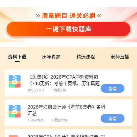
资料下载
历年真题
精选课程
老师直播
【免费领】2026年CPA冲刺资料包
（7.10更新：考前十页纸、历年真题
查看
等）
195.39MB
下载数716
2026年注册会计师《考前8套卷》各科
汇总
查看
456.42MB
下载数210
2026年CPA《会计》黄金模拟试卷-(1)