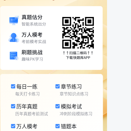
每日一练
章节练习
每天打卡练习
章节知识点练习
历年真题
模拟考试
历年真题考前测试
冲刺阶段模拟练习
万人模考
错题本