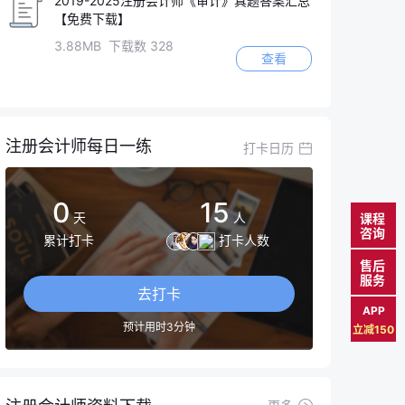
2019-2025注册会计师《审计》真题答案汇总
【免费下载】
3.88MB 下载数 328
查看
注册会计师每日一练
打卡日历
0
15
天
人
课程
咨询
累计打卡
打卡人数
售后
服务
去打卡
APP
预计用时3分钟
立减150