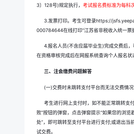
3〕128号)规定执行，
考试报名费标准为每科次
3.发票打印。考生可登录https://jsfs.yeepay.c
000784644在线打印“江苏省非税收入统一票据
4.报名人员(不含应届毕业生)完成交费后
在资格审核完成后在网报系统查询个人报名状
三、注会缴费问题解答
(一)交费时未跳转支付平台而无法交费情
考生进行网上支付时，如不能正常跳转支付
败”按钮的弹窗，点击弹窗提示“如果您的浏览
处”，即可跳转至支付平台进行支付;或退出当
试交费。