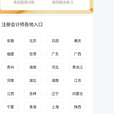
考前题感训练
弱项精攻练习
注册会计师各地入口
安徽
北京
兵团
重庆
福建
甘肃
广东
广西
贵州
海南
河北
黑龙江
河南
湖北
湖南
江苏
江西
吉林
辽宁
内蒙古
宁夏
青海
上海
陕西