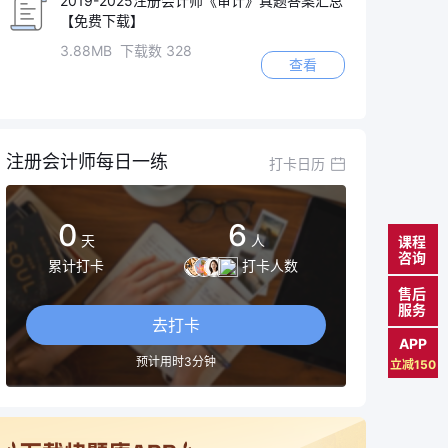
2019-2025注册会计师《审计》真题答案汇总
【免费下载】
3.88MB 下载数 328
查看
注册会计师每日一练
打卡日历
0
6
天
人
课程
咨询
累计打卡
打卡人数
售后
服务
去打卡
APP
预计用时3分钟
立减150