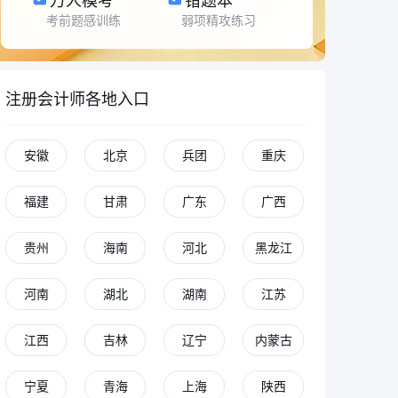
万人模考
错题本
考前题感训练
弱项精攻练习
注册会计师各地入口
安徽
北京
兵团
重庆
福建
甘肃
广东
广西
贵州
海南
河北
黑龙江
河南
湖北
湖南
江苏
江西
吉林
辽宁
内蒙古
宁夏
青海
上海
陕西