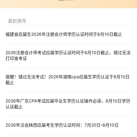
cpa成绩查询入口：https://cpaexam.cicpa.org.cn
cpa成绩复核：成绩查询后，如果考生对自身成绩抱有疑问，
最新推荐
或成绩与合格标准十分接近，可以考虑进行成绩复核。
需要对考试成绩复核的考生，可在成绩发布后第5个工作日起的
福建省应届生2026年注册会计师学历认证时间于8月10日截止
10个工作日内，通过网报系统，提出复核申请，中注协将根据《注
册会计师全国统一考试成绩复核办法》统一组织复核工作。
2026注册会计师考试应届学历认证时间于8月10日截止，错过无法
打印准考证
✅ 考点速记必备：2026注会六科
高频考点
、
思维导图
、
记忆
口诀
，告别无效背书
提醒！错过无法考试！2026年湖南cpa应届生学历认证于8月10日
✅ 刷题提分神器：
历年真题
+
模拟试题
全覆盖，免费
在线题库
截止
随时练
✅ 大题专项突破：
主观题专项练习
题库，破解答题无思路、踩
2026年广东CPA考试应届毕业生学历认证操作必读，8月10日学历
分不全难题
认证截止
✅
强化冲刺专属全套资料
一站式领取，精准适配2026注会备
考节奏
2026年注会陕西应届考生学历认证时间：7月20日-8月10日
以上内容是“缴费成功只是第一步！2026年cpa缴费完成后，还