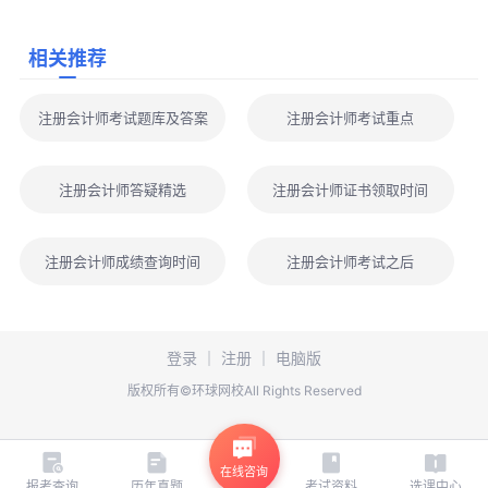
要知道这5件事情”相关介绍
，小编为广大考生上传2026年注册会计
师思维导图、高频考点、主观题专练、历年注会考试真题及答案
相关推荐
等，考生可点击“
免费下载
”按钮后即可领取
！
注册会计师考试题库及答案
注册会计师考试重点
注册会计师答疑精选
注册会计师证书领取时间
注册会计师成绩查询时间
注册会计师考试之后
登录
｜
注册
｜
电脑版
版权所有©环球网校All Rights Reserved
在线咨询
报考查询
历年真题
考试资料
选课中心