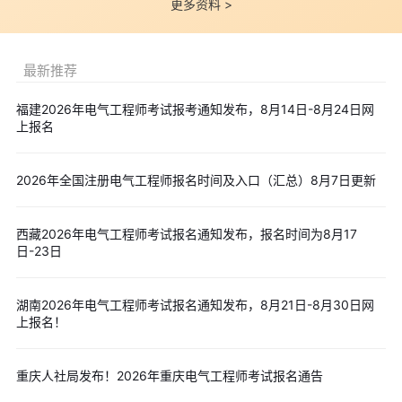
应手册
更多资料 >
点击领取>>
“2026年电气工程师专业考试-备考指导”课程
点击领取>>
电气工程师必须掌握的40个基础概念知识
最新推荐
点击领取>>
电气工程师一定要知道的43个电气名词
以上就是“2026年电气工程师报考：流程+时间+注意事项”的全
福建2026年电气工程师考试报考通知发布，8月14日-8月24日网
上报名
部内容，更多电气工程师考试大纲、教材变动、模拟试题、真题解
析等备考资料，考生可以点击下方按钮
免费下载
。
2026年全国注册电气工程师报名时间及入口（汇总）8月7日更新
西藏2026年电气工程师考试报名通知发布，报名时间为8月17
日-23日
湖南2026年电气工程师考试报名通知发布，8月21日-8月30日网
上报名！
重庆人社局发布！2026年重庆电气工程师考试报名通告