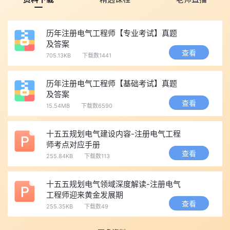
合性强，需结合工程案例分析。
专业案例(上)：11月1日 8:00-11:00(3小时)
历年注册电气工程师【专业考试】真题
主观题(25题，总分100分)，需按规范步骤作答，重点考察短
及答案
查看
路电流计算、设备选型等实操能力。
705.13KB
下载数1441
专业案例(下)：11月1日 14:00-17:00(3小时)
历年注册电气工程师【基础考试】真题
延续上午案例题型，增加工程经济分析、安全评估等内容，要
及答案
求计算过程清晰、结果准确。
查看
15.54MB
下载数6590
备考2026年电气工程师考试的考生，
点击蓝色字体或者下方图
片，可1元领取>>
2026年电气工程师知识点集锦课程
，帮助考生
十五五规划电气建设内容-注册电气工程
构建底层逻辑，区分科目重难点!
师考点对应手册
查看
255.84KB
下载数113
【电气工程师备考福利】
十五五规划电气领域深度解读-注册电气
点击查看>>
十五五规划电气领域深度解读-注册电气工程师迎
工程师迎来黄金发展期
来黄金发展期
查看
255.35KB
下载数49
点击查看>>
十五五规划电气建设内容-注册电气工程师考点对