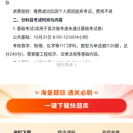
存
退费规则：缴费成功后因个人原因放弃考试，费用不退
二、分科目考试时间与内容
1. 基础考试(适用于首次报考或未通过基础考试者)
公共基础：10月31日 8:00-12:00(4小时)
考核数学、物理、化学等11门学科，题型为单选题(120题，总
分240分)，需掌握工程经济、法律法规等基础内容。
专业基础：10月31日 14:00-18:00(4小时)
展开剩余
聚焦电路与电磁场、模拟电子技术等专业知识，单选题100题
(总分200分)，需熟悉电力系统分析基础理论。
2. 专业考试(需已通过基础考试)
专业知识(上)：10月31日 8:00-11:00(3小时)
考核行业标准、设计规范等，题型为单选题+多选题(总分200
分)，重点涉及《电力系统设计手册》相关内容。
专业知识(下)：10月31日 14:00-17:00(3小时)
深化专业应用，如新能源并网技术、智能电网设计等，题目综
资料下载
精选课程
老师直播