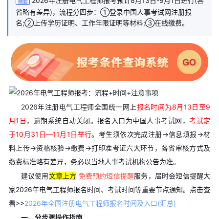
2026年注册电气工程师报考预计8月13日-9月1日进行(各
摘要
省略有差异)，流程分四步：①登录中国人事考试网注册报
名;②上传学历证明、工作年限证明等材料;③在线缴费。
2026年注册电气工程师全国统一网上
报名时间为8月13日至9
月1日
，逾期系统自动关闭。报名入口为中国人事考试网，
考试定
于10月31日—11月1日举行
。考生须依次完成注册→信息填报→材
料上传→资格核验→缴费→打印准考证六大环节，各省审核方式及
缴费标准略有差异，务必以当地人事考试机构公告为准。
建议使用
文章上方
免费预约短信提醒
服务，届时会短信提醒大
家2026年电气工程师报名时间、考试时间等重要节点通知。点击查
看>>
2026年全国注册电气工程师报名时间及入口(汇总)
一、分步骤操作指南