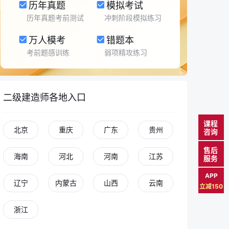
历年真题
模拟考试
历年真题考前测试
冲刺阶段模拟练习
万人模考
错题本
考前题感训练
弱项精攻练习
二级建造师各地入口
课程
北京
重庆
广东
贵州
咨询
售后
海南
河北
河南
江苏
服务
APP
辽宁
内蒙古
山西
云南
立减150
浙江