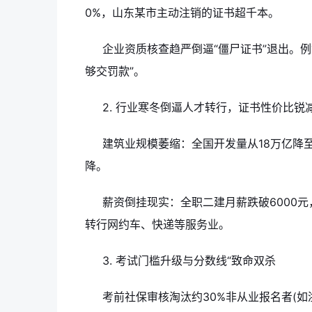
0%，山东某市主动注销的证书超千本。
企业资质核查趋严倒逼“僵尸证书”退出。
够交罚款”。
2. 行业寒冬倒逼人才转行，证书性价比锐
建筑业规模萎缩：全国开发量从18万亿降至
降。
薪资倒挂现实：全职二建月薪跌破6000元
转行网约车、快递等服务业。
3. 考试门槛升级与分数线“致命双杀
考前社保审核淘汰约30%非从业报名者(如