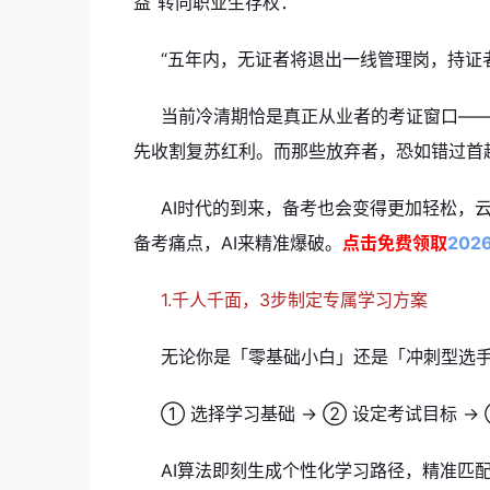
益”转向职业生存权：
“五年内，无证者将退出一线管理岗，持证
当前冷清期恰是真正从业者的考证窗口——
先收割复苏红利。而那些放弃者，恐如错过首
AI时代的到来，备考也会变得更加轻松，云
备考痛点，AI来精准爆破。
点击免费领取
20
1.千人千面，3步制定专属学习方案
无论你是「零基础小白」还是「冲刺型选手
① 选择学习基础 → ② 设定考试目标 →
AI算法即刻生成个性化学习路径，精准匹配