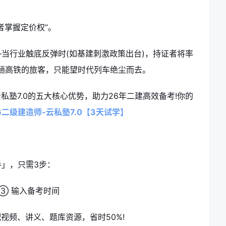
者掌握定价权”。
当行业触底反弹时(如基建刺激政策出台)，持证者将率
趟高铁的旅客，只能望时代列车绝尘而去。
私塾7.0的五大核心优势，助力26年二建高效备考!你的
26二级建造师-云私塾7.0【3天试学】
」，只需3步：
 ③ 输入备考时间
视频、讲义、题库资源，省时50%!