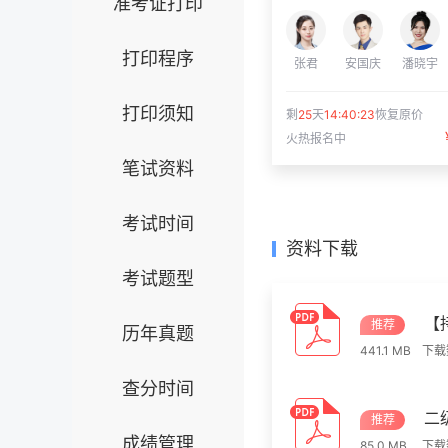
准考证打印
打印程序
张君
安国庆
潘晓宇
打印须知
剩
25
天
14:40:22
恢复原价
火热报名中
笔试资料
考试时间
资料下载
考试题型
【
推荐
历年真题
441.1 MB
下载
查分时间
二
推荐
成绩管理
85.0 MB
下载