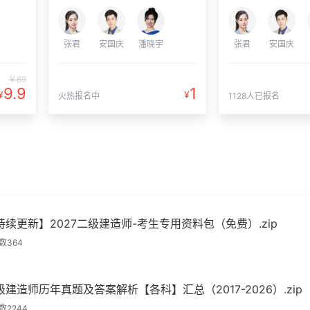
张君
安国庆
潘晓宇
张君
安国庆
￥69
9.9
1
¥
¥
火热报名中
1128人已报名
持续更新】2027二级建造师-考生专用资料包（免费）.zip
数364
级建造师历年真题及答案解析【各科】汇总（2017-2026）.zip
数2244