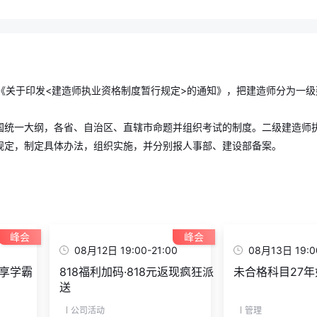
发布《关于印发<建造师执业资格制度暂行规定>的通知》，把建造师分为
国统一大纲，各省、自治区、直辖市命题并组织考试的制度。二级建造师
规定，制定具体办法，组织实施，并分别报人事部、建设部备案。
峰会
峰会
08月12日 19:00-21:00
08月13日 19:0
享学霸
818福利加码·818元返现疯狂派
未合格科目27
送
公司活动
管理