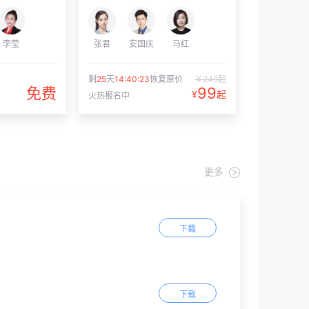
李莹
张君
安国庆
马红
青青老师
剩
25
天
14:40:22
恢复原价
￥249起
免费
99
¥
起
火热报名中
立即登录，解锁更多功能
更多
同学 你好
我是你的专属AI老师
在学习过程中有任何问题都可以和我讨论
下载
备考二建几月开始准备比较合适？
下载