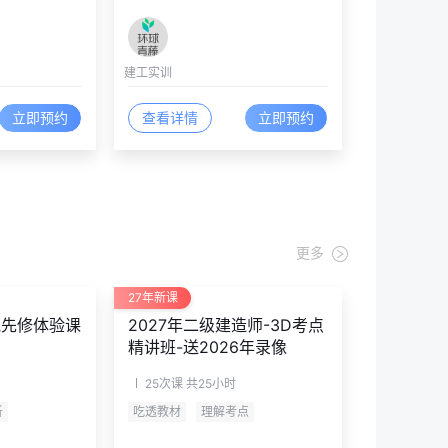
建工实训
立即预约
查看详情
立即预约
更多
27年新课
跑先修体验课
2027年二级建造师-3D考点
精讲班-送2026年录像
25次课
共25小时
析
吃透教材
理解考点