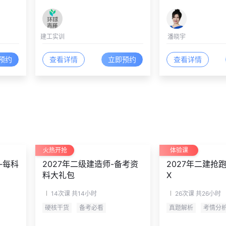
建工实训
潘晓宇
预约
查看详情
立即预约
查看详情
火热开抢
体验课
-每科
2027年二级建造师-备考资
2027年二建抢
料大礼包
X
14次课
共14小时
26次课
共26小时
硬核干货
备考必看
真题解析
考情分