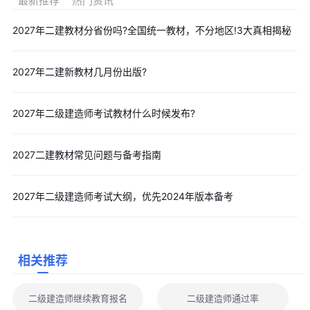
最新推荐
热门资讯
解读汇总(已更新完毕！变动幅度1%-10%)”的相关内容，大家可以
点击文末
【免费下载】
按钮，免费领取2025年二级建造师各科真题
2027年二建教材分省份吗?全国统一教材，不分地区!3大真相揭秘
解析及2026年二级建造师考试大纲、教材变动、报考指南、学习计
划、高频知识点及模拟试题、历年真题解析等干货内容，助您无忧
2027年二建新教材几月份出版?
备考二级建造师考试。
2027年二级建造师考试教材什么时候发布?
2027二建教材常见问题与备考指南
2027年二级建造师考试大纲，优先2024年版本备考
相关推荐
二级建造师继续教育报名
二级建造师通过率