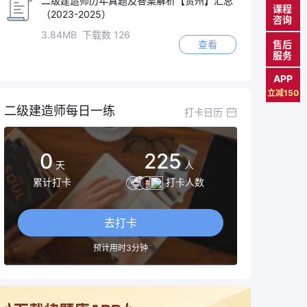
二级建造师历年真题及答案解析【贵州】汇总
课程
（2023-2025）
咨询
3.84MB 下载数 126
售后
查看
服务
APP
立减150
二级建造师每日一练
打卡日历
0
225
天
人
累计打卡
打卡人数
去打卡
预计用时3分钟