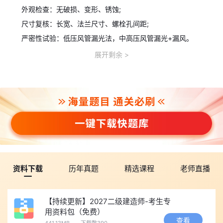
外观检查：无破损、变形、锈蚀;
尺寸复核：长宽、法兰尺寸、螺栓孔间距;
严密性试验：低压风管漏光法，中高压风管漏光+漏风。
消火栓系统冲洗：
展开剩余
管网冲洗：采用生活水，流速≥1.5m/s;
顺序：先室外、后室内;先地下、后地上;
合格标准：出水口水色、透明度与入口一致。
(二)2024年《建设工程施工管理》真题(节选)
1.单项选择题
建设工程项目管理的核心任务是()。
A.成本控制B.质量控制C.目标控制D.安全管理
【答案】C
资料下载
历年真题
精选课程
老师直播
【解析】项目管理核心任务是目标控制(质量、进度、成本)。
某工程网络计划中，关键线路是指()的线路。
【持续更新】2027二级建造师-考生专
A.总时差为零B.自由时差为零C.持续时间最长D.工作最多
用资料包（免费）
查看
441.13MB
下载数390