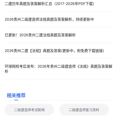
二建历年真题及答案解析汇总（2017-2026年PDF下载）
建造师考生<
报考+备考
>全程资料包，
点击免费下载
(
含
各阶段白/
蓝/黄/红皮书持续更新-含各科历年真题
)
2026贵州二级建造师法规真题及答案解析，持续更新中
二、真题高效使用方法(提分关键)
近5年优先：重点做2021–2025年，吃透高频考点;
限时模考：实务3小时、公共课2小时，模拟考场节奏;
已更新！2026贵州二建法规真题及答案解析
错题复盘：标注错题→回归教材→总结考点→二刷同类题;
案例专项：机电案例重点练起重、焊接、管道、电气、通风消
2026贵州二建【法规】真题及答案(更新中，附免费下载链接)
防五大模块。
三、二建历年真题错题复盘与提分技巧
环球网校考后发布：2026年贵州二级建造师《法规》真题及答案解
析
做完二建历年真题后，复盘整理是提分的关键环节。建议单独
准备错题本，把二建历年真题里做错的题目分类记录，标注出错原
因、对应考点以及易混淆知识点。
定期回看错题内容，反复强化记忆，避免同类错误重复出现。
相关推荐
同时，可以横向对比近几年二建历年真题，梳理考点重复考查规
律，重点巩固连年出现的核心内容。搭配教材考点精讲一起学习，
二级建造师考试新闻
二级建造师复习资料
做到以题带点、以点固学，稳步夯实备考基础。