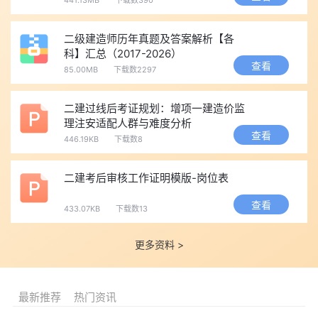
【答案】C
【解析】关键线路是总持续时间最长的线路;关键工作总时差
二级建造师历年真题及答案解析【各
=0。
科】汇总（2017-2026）
(三)2023年《工程法规及相关知识》真题(节选)
查看
85.00MB
下载数2297
1.单项选择题
建筑工程施工许可证的有效期为()。
二建过线后考证规划：增项一建造价监
理注安适配人群与难度分析
A.1个月B.3个月C.6个月D.12个月
查看
446.19KB
下载数8
【答案】B
【解析】施工许可证有效期3个月，可延期2次，每次3个月。
二建考后审核工作证明模版-岗位表
必须招标的工程项目，施工单项合同估算价在()万元以上的，
查看
必须招标。
433.07KB
下载数13
A.200B.400C.500D.1000
更多资料 >
【答案】B
【解析】施工≥400万、重要设备≥200万、勘察监理≥100万必
须招标。
最新推荐
热门资讯
点击免费下载>>2017-2025二建真题及答案
，更有2026二级