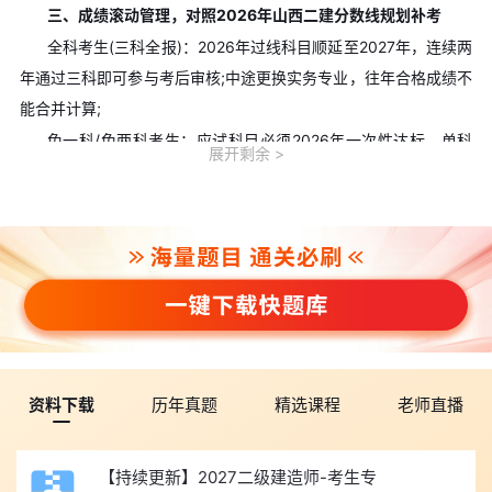
三、成绩滚动管理，对照2026年山西二建分数线规划补考
全科考生(三科全报)：2026年过线科目顺延至2027年，连续两
年通过三科即可参与考后审核;中途更换实务专业，往年合格成绩不
能合并计算;
免一科/免两科考生：应试科目必须2026年一次性达标，单科
展开剩余
成绩无法跨年保留;
增项考生：仅考实务单科，分数仅限当年有效，未达到2026年
山西二建分数线需次年重考对应专业。
四、达到2026年山西二建分数线后，考后审核核心提醒
山西省住房和城乡建设厅负责组织实施，
在山西省人事考试中
心移交考试成绩合格人员名单后10个工作日内发布通知，对全部科
目成绩合格人员开展考后审核
。报考增报专业考生，考试成绩合
格，并经山西省人力资源和社会保障厅人事考试中心档案信息比对
资料下载
历年真题
精选课程
老师直播
确认的，不参加审核;无法确认的，参加审核。
具体事宜，请及时登录山西省住房和城乡建设厅官网
【持续更新】2027二级建造师-考生专
https://zjt.shanxi.gov.cn/-“政务公开”-“通知通报”专栏或山西人事