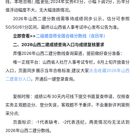
线，本地合格门槛更低;2024年实务63分，小幅下调2分，历年分
值浮动幅度不大，无大幅涨跌情况。
2026年山西二建分数线需等待成绩同步公示，估分可参照
50/50/61分区间，最终以山西省人事考试中心发布公告为准。
立即查看>>
二级建造师全国合格分数线（含历年）
二、2026山西二建成绩查询入口与成绩复核要求
弄懂2026年山西二建分数线查询渠道，提前做好查分准备：
唯一正规平台：山西省人社厅人事考试专栏，8月上旬开放查分
入口，页面同步展示当年合格标准;
建议大家
点击收藏2026年山西
二建查分入口
，开通后一键登录查询。
复核时限：成绩公布30天内可线下提交书面复查申请，仅核查
实务主观题总分、登分失误，客观题不予重评，不会重新评判案例
采分点;
页面标识：-1代表缺考、-2代表违纪，两类情况均无法达到
2026年山西二建分数线。