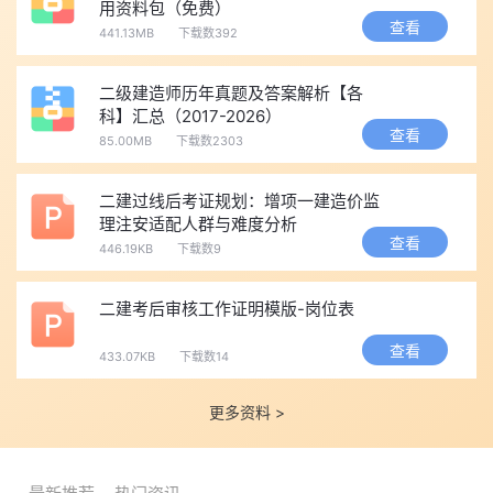
用资料包（免费）
考试专栏https://rst.shanxi.gov.cn/rsks/-“专业技术人员资格考
查看
441.13MB
下载数392
试”查看。
👀2026年二级建造师考生考后关注：
二级建造师历年真题及答案解析【各
科】汇总（2017-2026）
🔍
点击关注>>
-
2026各省二级建造师合格标准汇总
查看
85.00MB
下载数2303
🔍
点击查看>>
-
2026二级建造师考后审核省份/时间/公告汇总
🔍
点击关注>>
-
2026各省二级建造师证书领取时间及方式汇总
二建过线后考证规划：增项一建造价监
🎁2027年二级建造师备考福利
理注安适配人群与难度分析
查看
早鸟福利!!
限时活动! ! 9.9元领取二建图书盲盒！
点击下图领
446.19KB
下载数9
取!
二建考后审核工作证明模版-岗位表
2027年二级建造师在线题库 | 仿真机考系统📄进入刷题->丨
查看
433.07KB
下载数14
【二建在线题库】
、【电脑进入>>
仿真机考系统
】
为帮助大家有效备考，本站为大家整理了“
1元
”
2027年二级建
更多资料 >
造师备考资料大礼包
丨
免费
2027年二建抢跑先修体验课
点击下方
图片
领取！