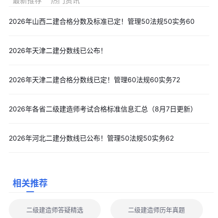
最新推荐
热门资讯
2026年山西二建合格分数及标准已定！管理50法规50实务60
以上就是关于"2026年山西二建分数线，历年标准与查分配套
规则”的相关内容，希望可以帮助到各位。
备考的你还可以点击文末
2026年天津二建分数线已公布！
【免费下载】
按钮，免费领取2027年二级建造师报考指南、学习计
划、高频知识点、四色笔记、易混易错点及模拟试题、万人模考、
2026年天津二建合格分数线已定！管理60法规60实务72
历年真题解析等干货内容，助您无忧备考二级建造师考试。
2026年各省二级建造师考试合格标准信息汇总（8月7日更新）
2026年河北二建分数线已公布！管理50法规50实务62
相关推荐
二级建造师答疑精选
二级建造师历年真题