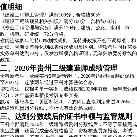
值明细
《建设工程施工管理》满分100分，合格线60分;
《建设工程法规及相关知识》满分100分，合格线60分;
《专业工程管理与实务》满分120分，建筑、公路、水利、市
政、机电、矿业统一72分合格。
省内连续多年维持60%划线规则，无特殊政策不会下调标准，和
新疆、青海等差异化划线省份形成明显区别。增项考生同样需要
实务单科达到72分，仅发放增项合格证明，无单独放宽分数线的
政策。
二、2026年贵州二级建造师成绩管理
全科新考生：成绩实行2年滚动管理，2026年达线科目顺延保留
至2027年，连续两年通过三科才算整体合格;
增项考生：仅报考单一实务，成绩仅限2026年有效，当年未达到
72分，次年需要重新报考该专业实务;
缺考、违纪考生：页面标记-1、-2的科目直接判定未过2026年二
级建造师贵州分数线，不计入有效合格成绩。
三、达到分数线后的证书申领与监管规则
三科全部满足2026年二级建造师贵州分数线后，不等于直接完成
执业注册，还需完成全程资格监管。资格核查贯穿报名、考试、