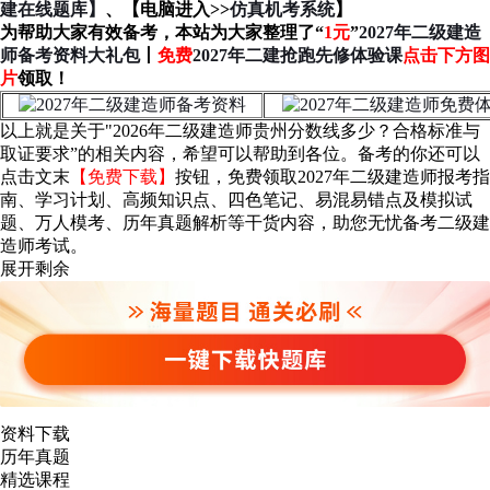
建在线题库】
、【电脑进入>>
仿真机考系统
】
为帮助大家有效备考，本站为大家整理了“
1元
”
2027年二级建造
师备考资料大礼包
丨
免费
2027年二建抢跑先修体验课
点击下方图
片
领取！
以上就是关于"2026年二级建造师贵州分数线多少？合格标准与
取证要求”的相关内容，希望可以帮助到各位。
备考的你还可以
点击文末
【免费下载】
按钮，免费领取2027年二级建造师报考指
南、学习计划、高频知识点、四色笔记、易混易错点及模拟试
题、万人模考、历年真题解析等干货内容，助您无忧备考二级建
造师考试。
展开剩余
资料下载
历年真题
精选课程