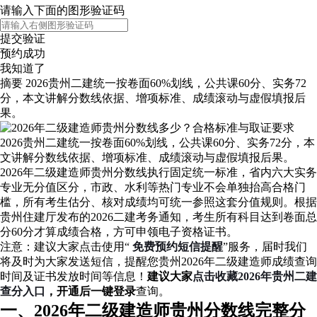
请输入下面的图形验证码
提交验证
预约成功
我知道了
摘要
2026贵州二建统一按卷面60%划线，公共课60分、实务72
分，本文讲解分数线依据、增项标准、成绩滚动与虚假填报后
果。
2026贵州二建统一按卷面60%划线，公共课60分、实务72分，本
文讲解分数线依据、增项标准、成绩滚动与虚假填报后果。
2026年二级建造师贵州分数线执行固定统一标准，省内六大实务
专业无分值区分，市政、水利等热门专业不会单独抬高合格门
槛，所有考生估分、核对成绩均可统一参照这套分值规则。根据
贵州住建厅发布的2026二建考务通知，考生所有科目达到卷面总
分60分才算成绩合格，方可申领电子资格证书。
注意：建议大家点击使用“
免费预约短信提醒
”服务，届时我们
将及时为大家发送短信，提醒您贵州2026年二级建造师成绩查询
时间及证书发放时间等信息！
建议大家
点击收藏2026年贵州二建
查分入口
，开通后一键登录
查询。
一、2026年二级建造师贵州分数线完整分