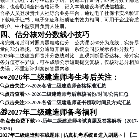
领证全流程，若存在虚假学历、伪造工作证明，即便分数全部达
标，也会取消全部合格记录，记入本地建设考试诚信档案。
合格人员登录贵州人社综合业务平台，通过电子社保卡实名验证
下载电子证书，电子凭证和纸质证书效力相同，可用于企业资质
维护、中小型项目负责人注册。
四、估分核对分数线小技巧
考完机考后可对照真题粗略估分，公共课以60分为底线，实务尽
量向72分靠拢。查分通道开启后，系统会同步展示各科分数与
2026年二级建造师贵州分数线对比，直观判断是否达标。若对实
务分值存在异议，可在成绩公示短期提交复核，仅核对总分相加
失误，不重新评判案例答题内容。
👀2026年二级建造师考生考后关注：
🔍
点击关注>>
-
2026各省二级建造师合格标准汇总
🔍
点击查看>>
-
2026二级建造师考后审核省份/时间/公告汇总
🔍
点击关注>>
-
2026各省二级建造师证书领取时间及方式汇总
🎁2027年二级建造师备考福利
📚
点击免费下载>>
-
历年二级建造师考试真题及答案解析（2017-
2026）
2027年二级建造师在线题库 | 仿真机考系统📄进入刷题->丨
【二