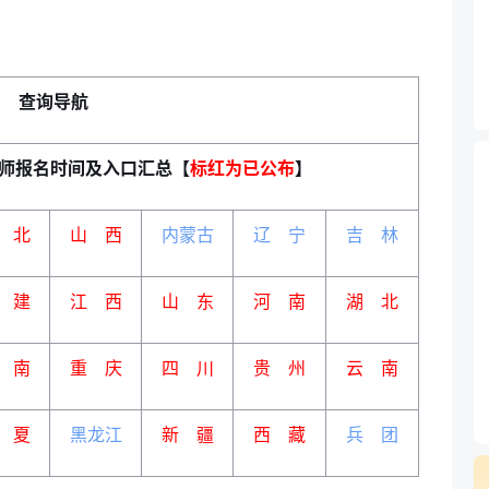
查询导航
程师报名时间及入口汇总【
标红为已公布
】
 北
山 西
内蒙古
辽 宁
吉 林
 建
江 西
山 东
河 南
湖 北
 南
重 庆
四 川
贵 州
云 南
 夏
黑龙江
新 疆
西 藏
兵 团