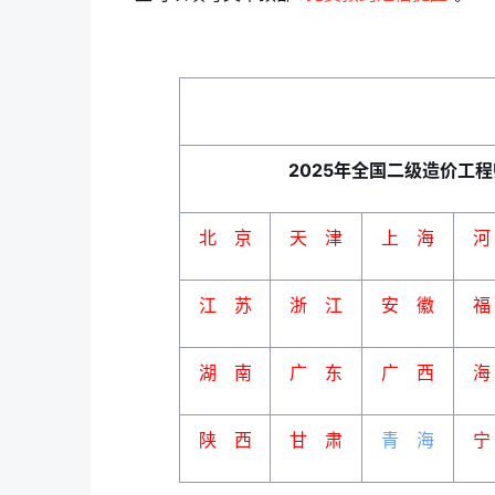
2025年全国二级造价工
北 京
天 津
上 海
河
江 苏
浙 江
安 徽
福
湖 南
广 东
广 西
海
陕 西
甘 肃
青 海
宁