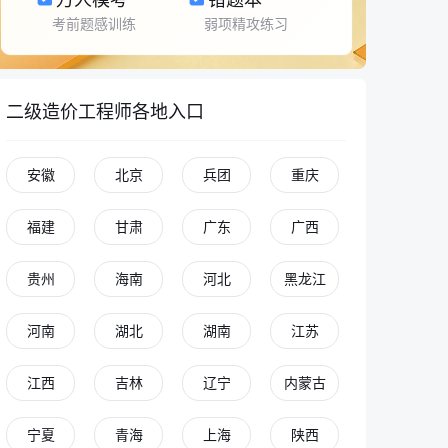
考前题感训练
弱项精攻练习
二级造价工程师各地入口
安徽
北京
兵团
重庆
福建
甘肃
广东
广西
贵州
海南
河北
黑龙江
河南
湖北
湖南
江苏
江西
吉林
辽宁
内蒙古
宁夏
青海
上海
陕西