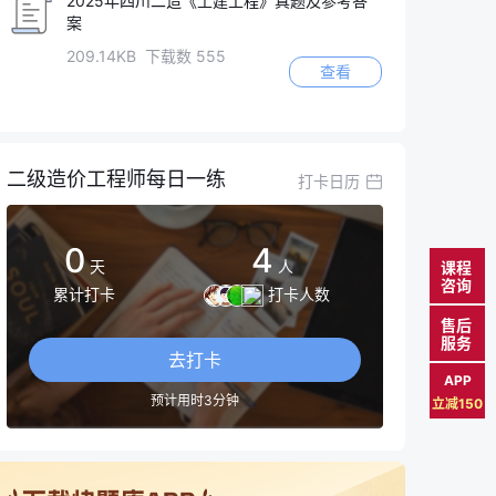
2025年四川二造《土建工程》真题及参考答
案
209.14KB 下载数 555
查看
二级造价工程师每日一练
打卡日历
0
4
天
人
课程
咨询
累计打卡
打卡人数
售后
服务
去打卡
APP
预计用时3分钟
立减150