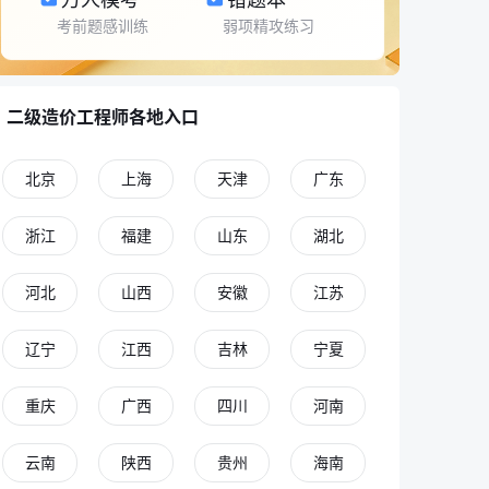
考前题感训练
弱项精攻练习
二级造价工程师各地入口
北京
上海
天津
广东
浙江
福建
山东
湖北
河北
山西
安徽
江苏
辽宁
江西
吉林
宁夏
重庆
广西
四川
河南
云南
陕西
贵州
海南