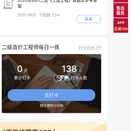
2025年四川二造《土建工程》真题及参考答
案
售后
服务
209.14KB 下载数 554
查看
APP
立减150
二级造价工程师每日一练
打卡日历
0
138
天
人
累计打卡
打卡人数
去打卡
预计用时3分钟