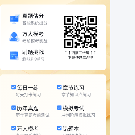
每日一练
章节练习
每天打卡练习
章节知识点练习
历年真题
模拟考试
历年真题考前测试
冲刺阶段模拟练习
万人模考
错题本