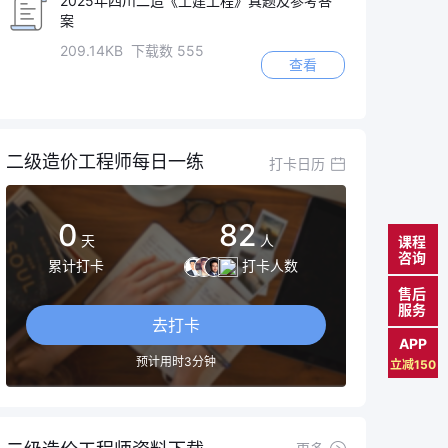
2025年四川二造《土建工程》真题及参考答
案
209.14KB 下载数 555
查看
二级造价工程师每日一练
打卡日历
0
82
天
人
课程
咨询
累计打卡
打卡人数
售后
服务
去打卡
APP
预计用时3分钟
立减150