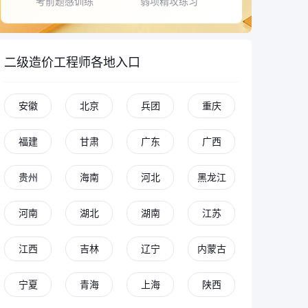
考前题感训练
弱项精攻练习
二级造价工程师各地入口
安徽
北京
兵团
重庆
福建
甘肃
广东
广西
贵州
海南
河北
黑龙江
河南
湖北
湖南
江苏
江西
吉林
辽宁
内蒙古
宁夏
青海
上海
陕西