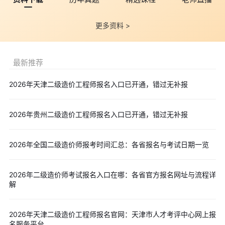
软件自行对报名照片审核处理并保存上传。报名照片将用于报名
表、准考证、考场座次表、电子证书，资格审核通过后无法更改，
更多资料 >
请报考人员上传照片时慎重选用。
(二)网上报名
最新推荐
1.报考人员完成网上注册后，在规定的时间内登录“二级造价工
程师考试报名”→“报名入口”进行报名，填写报考信息。
2026年天津二级造价工程师报名入口已开通，错过无补报
2.报考人员报考前需认真阅读报考有关条件和信息填报要求，
了解不实承诺后果，守信践诺。
2026年贵州二级造价工程师报名入口已开通，错过无补报
3.下载打印带有条形码的《山东省二级造价工程师职业资格考
试报名表》，在“个人承诺”栏签字后扫描上传至报名系统。在上传
2026年全国二级造价师报考时间汇总：各省报名与考试日期一览
报名表前务必要认真反复检查，重点检查姓名、身份证号和手机
号，防止选错报名点(考区)、考试类别和专业科目，以及避免错传
2026年二级造价师考试报名入口在哪：各省官方报名网址与流程详
照片等。凡因报考人员自身原因错填个人信息、错传照片或错报类
解
别、专业的，由本人承担相应责任。
(三)资格审核
2026年天津二级造价工程师报名官网：天津市人才考评中心网上报
1.报考人员在系统填报的有关报考信息，与“社保库”“全国建设
名服务平台