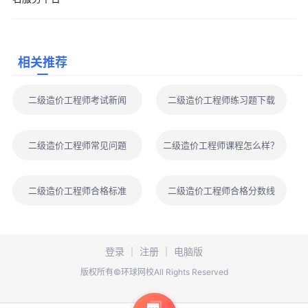
工程造价员资格证书库(山东)”“专业教育评估(认证)院校库”等平台
数据进行信息比对。比对成功且符合报考条件的报考人员，待网上
报名资格审核通过后，在规定时间内网上缴费。
相关推荐
2.未通过信息比对的，均需按系统提示上传有关材料原件扫描
件，原则上报考人员上报信息24小时后，可登录系统查询审核结
二级造价工程师考试新闻
二级造价工程师练习题下载
果。待网上报名资格审核通过后，在规定时间内网上缴费。
3.对填报信息、上传原件扫描件存疑等未通过市级资格审核的
二级造价工程师常见问题
二级造价工程师课程怎么样？
报考人员，报考人员须在报名系统上传相关材料，按照系统人工提
示携带本人有效身份证原件、学历(学位)证书原件、学历(学位)证书
在线验证/认证报告PDF版等材料在指定时间到指定地点进行现场审
二级造价工程师合格标准
二级造价工程师合格分数线
核，审核中如需补充提交必要的证明材料，考生须按照有关要求及
时补交。
4.以下两种情况的报考人员须在报名系统上传相关材料，按照
登录
｜
注册
｜
电脑版
系统人工提示携带本人有效身份证原件、学历(学位)证书原件、学
版权所有©环球网校All Rights Reserved
历(学位)证书在线验证/认证报告PDF版、从事工程造价(工程管理)
业务工作年限证明等材料在指定时间到指定地点接受现场核查，核