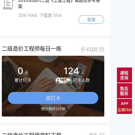
2025年四川二造《土建工程》真题及参考答
案
209.14KB 下载数 554
查看
二级造价工程师每日一练
打卡日历
0
124
天
人
课程
咨询
累计打卡
打卡人数
售后
服务
去打卡
APP
预计用时3分钟
立减150