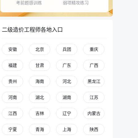
考前题感训练
弱项精攻练习
二级造价工程师各地入口
安徽
北京
兵团
重庆
福建
甘肃
广东
广西
贵州
海南
河北
黑龙江
河南
湖北
湖南
江苏
江西
吉林
辽宁
内蒙古
宁夏
青海
上海
陕西