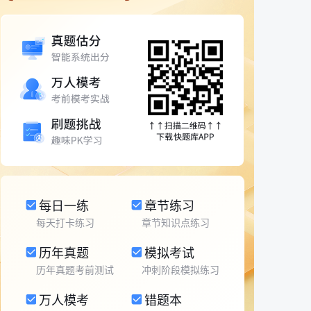
每日一练
章节练习
每天打卡练习
章节知识点练习
历年真题
模拟考试
历年真题考前测试
冲刺阶段模拟练习
万人模考
错题本