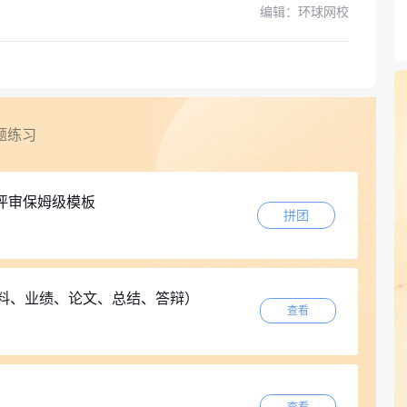
编辑：环球网校
题练习
评审保姆级模板
拼团
材料、业绩、论文、总结、答辩）
查看
查看