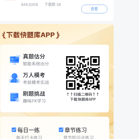
846.62KB
下载数 58
查看
每日一练
章节练习
每天打卡练习
章节知识点练习