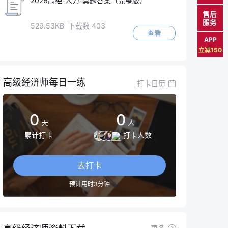
2026高经-人力-真题答案（完整版）
售后
服务
529.53KB 下载数 403
查看
APP
立减150
高级经济师每日一练
打卡日历
0
0
天
人
累计打卡
打卡人数
去打卡
预计用时3分钟