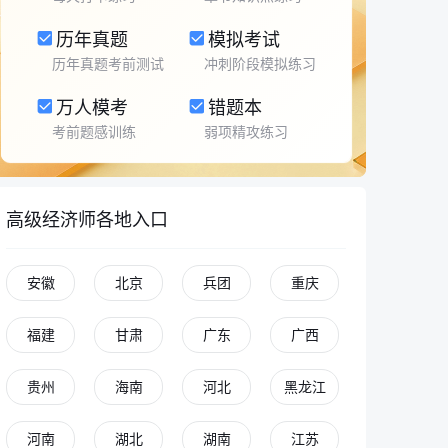
历年真题
模拟考试
历年真题考前测试
冲刺阶段模拟练习
万人模考
错题本
考前题感训练
弱项精攻练习
高级经济师各地入口
安徽
北京
兵团
重庆
福建
甘肃
广东
广西
贵州
海南
河北
黑龙江
河南
湖北
湖南
江苏