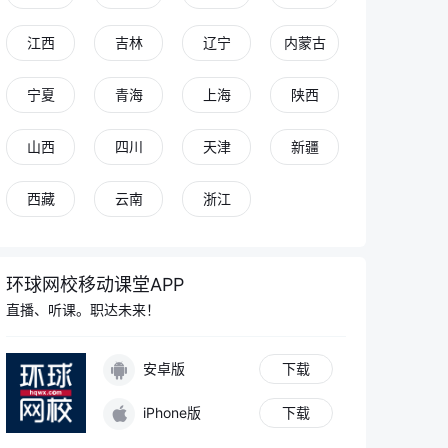
青青老师
江西
吉林
辽宁
内蒙古
立即登录，解锁更多功能
宁夏
青海
上海
陕西
山西
四川
天津
新疆
同学 你好
西藏
云南
浙江
我是你的专属AI老师
在学习过程中有任何问题都可以和我讨论
环球网校移动课堂APP
我现在才过完一遍知识点，进度算不算正常呀？
直播、听课。职达未来！
基尼系数的合理区间范围具体是怎么划分的？
安卓版
下载
工作年限不够可以报名参加高级经济师考试吗？
iPhone版
下载