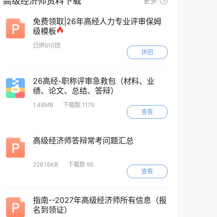
高级经济师资料下载
更多
免费领取|26年高经人力专业评审保姆
级模板
已拼610团
拼团
26高经-职称评审急救包（材料、业
绩、论文、总结、答辩）
1.48MB
下载数 1175
查看
高级经济师答辩常考问题汇总
228.16KB
下载数 95
查看
指南--2027年高级经济师所有信息（报
名到领证）