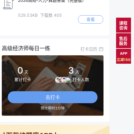
2026高经-人力-真题答案（完整版）
529.53KB 下载数 405
查看
课程
咨询
售后
服务
高级经济师每日一练
打卡日历
APP
立减150
0
3
天
人
累计打卡
打卡人数
去打卡
预计用时3分钟