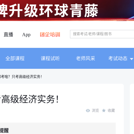
直播
App
全部课程
课程试听
老师风采
考试动态
都考啥？只考高级经济实务！
考高级经济实务！
浏览
收藏
提醒