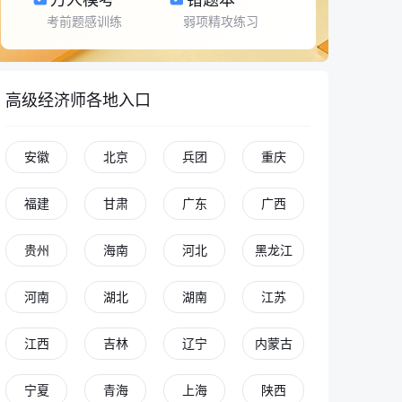
考前题感训练
弱项精攻练习
高级经济师各地入口
安徽
北京
兵团
重庆
福建
甘肃
广东
广西
贵州
海南
河北
黑龙江
河南
湖北
湖南
江苏
江西
吉林
辽宁
内蒙古
宁夏
青海
上海
陕西