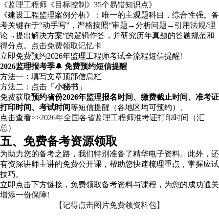
《监理工程师《目标控制》35个易错知识点》
《建设工程监理案例分析》：唯一的主观题科目，综合性强。备
考关键在于“动手写”，严格按照“审题→分析问题→引用法规/理
论→提出解决方案”的逻辑作答，并研究历年真题的答题规范和
得分点。
点击免费领取记忆卡
立即免费预约2026年监理工程师考试全流程短信提醒!
2026监理报考季
🔔
免费预约短信提醒
方法一
：填写文章顶部信息栏
方法二：点击「
小秘书
」
免费获取
预约省份2026年监理报名时间、缴费截止时间、准考证
打印时间、考试时间
等短信提醒（各地区均可预约）。
点击查看>>
2026年全国各省监理工程师准考证打印时间（汇
总）
五、免费备考资源领取
为助力您的备考之路，我们特别准备了精华电子资料。此外，还
有资深讲师主讲的免费公开课，帮助您快速梳理重点，掌握应试
技巧。
立即点击下方链接，免费领取备考资料与课程，为您的成功通关
增添一份保障!
【记得点击图片免费领资料包】