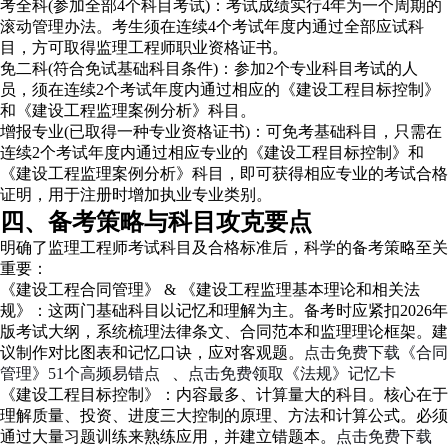
考全科(参加全部4个科目考试)：考试成绩实行4年为一个周期的
滚动管理办法。考生须在连续4个考试年度内通过全部应试科
目，方可取得监理工程师职业资格证书。
免二科(符合免试基础科目条件)：参加2个专业科目考试的人
员，须在连续2个考试年度内通过相应的《建设工程目标控制》
和《建设工程监理案例分析》科目。
增报专业(已取得一种专业资格证书)：可免考基础科目，只需在
连续2个考试年度内通过相应专业的《建设工程目标控制》和
《建设工程监理案例分析》科目，即可获得相应专业的考试合格
证明，用于注册时增加执业专业类别。
四、备考策略与科目攻克要点
明确了监理工程师考试科目及合格标准后，科学的备考策略至关
重要：
《建设工程合同管理》 & 《建设工程监理基本理论和相关法
规》：这两门基础科目以记忆和理解为主。备考时应紧扣2026年
版考试大纲，系统梳理法律条文、合同范本和监理理论框架。建
议制作对比图表和记忆口诀，应对客观题。
点击免费下载《合同
管理》51个高频易错点
、
点击免费领取《法规》记忆卡
《建设工程目标控制》：内容最多、计算量大的科目。核心在于
理解质量、投资、进度三大控制的原理、方法和计算公式。必须
通过大量习题训练来熟练应用，并建立错题本。
点击免费下载