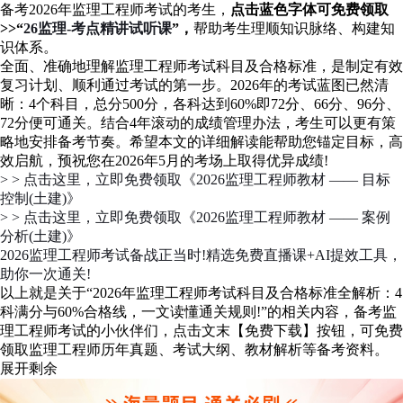
备考2026年监理工程师考试的考生，
点击蓝色字体可免费领取
>>“
26监理-考点精讲试听课
”，
帮助考生理顺知识脉络、构建知
识体系。
全面、准确地理解监理工程师考试科目及合格标准，是制定有效
复习计划、顺利通过考试的第一步。2026年的考试蓝图已然清
晰：4个科目，总分500分，各科达到60%即72分、66分、96分、
72分便可通关。结合4年滚动的成绩管理办法，考生可以更有策
略地安排备考节奏。希望本文的详细解读能帮助您锚定目标，高
效启航，预祝您在2026年5月的考场上取得优异成绩!
> > 点击这里，立即免费领取《2026监理工程师教材 —— 目标
控制(土建)》
> > 点击这里，立即免费领取《2026监理工程师教材 —— 案例
分析(土建)》
2026监理工程师考试备战正当时!精选免费直播课+AI提效工具，
助你一次通关!
以上就是关于“2026年监理工程师考试科目及合格标准全解析：4
科满分与60%合格线，一文读懂通关规则!”的相关内容，备考监
理工程师考试的小伙伴们，点击文末【免费下载】按钮，可免费
领取监理工程师历年真题、考试大纲、教材解析等备考资料。
展开剩余