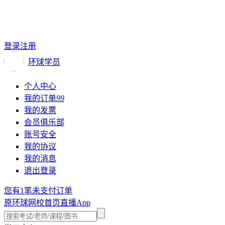
登录
注册
环球学员
个人中心
我的订单
99
我的发票
会员俱乐部
账号安全
我的协议
我的消息
退出登录
您有1笔未支付订单
原环球网校
首页
直播
App