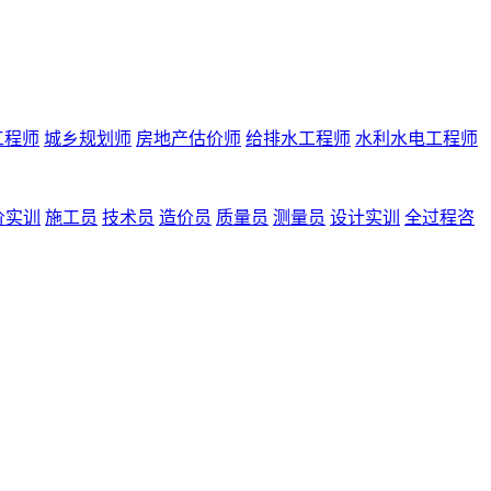
工程师
城乡规划师
房地产估价师
给排水工程师
水利水电工程师
价实训
施工员
技术员
造价员
质量员
测量员
设计实训
全过程咨