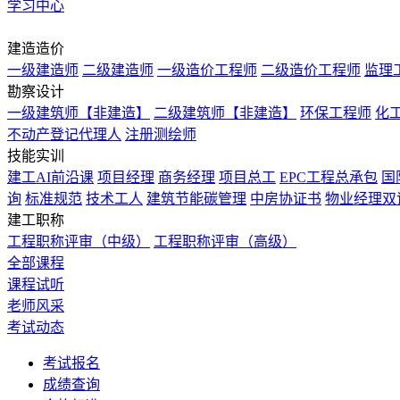
学习中心
监理工程师
建造造价
一级建造师
二级建造师
一级造价工程师
二级造价工程师
监理
勘察设计
一级建筑师【非建造】
二级建筑师【非建造】
环保工程师
化
不动产登记代理人
注册测绘师
技能实训
建工AI前沿课
项目经理
商务经理
项目总工
EPC工程总承包
国
询
标准规范
技术工人
建筑节能碳管理
中房协证书
物业经理双
建工职称
工程职称评审（中级）
工程职称评审（高级）
全部课程
课程试听
老师风采
考试动态
考试报名
成绩查询