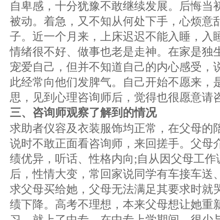
自卑感，十分犹豫不敢继续发展。后悔当
被动。着急，又不知从何处下手，心烦意
子。近一个月来，上床迟迟不能入睡，入
情绪很不好、做事也老是走神。在家是独
宠爱自己，但并不知道自己的内心感受，
此经常向他们发脾气。自己开始不愿来，
思，见到心理咨询师后，觉得也很愿意请
三、咨询师观察了解到的情况
求助者仪容及衣装服饰均正常，在父母的
说时不敢正面看咨询师，来回搓手。父母
绩优异，听话、性格内向;自从因父母工作
后，性情大变，常回家说同学有车接车送
求父母买给她，父母无法满足其要求时就
绩下降。高考不理想，本来父母想让她重
习，就上了中专。在中专上学期间，很少