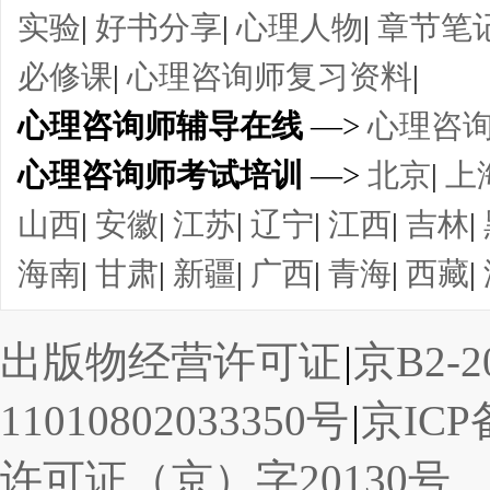
实验
|
好书分享
|
心理人物
|
章节笔
必修课
|
心理咨询师复习资料
|
心理咨询师辅导在线
—>
心理咨
心理咨询师考试培训
—>
北京
|
上
山西
|
安徽
|
江苏
|
辽宁
|
江西
|
吉林
|
海南
|
甘肃
|
新疆
|
广西
|
青海
|
西藏
|
出版物经营许可证
|
京B2-2
11010802033350号
|
京ICP备
许可证（京）字20130号