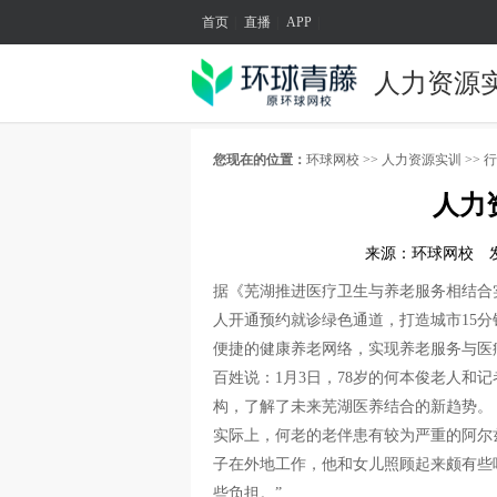
首页
|
直播
|
APP
|
人力资源
您现在的位置：
环球网校
>>
人力资源实训
>>
行
人力
来源：环球网校
据《芜湖推进医疗卫生与养老服务相结合实
人开通预约就诊绿色通道，打造城市15分
便捷的健康养老网络，实现养老服务与医
百姓说：1月3日，78岁的何本俊老人和
构，了解了未来芜湖医养结合的新趋势。
实际上，何老的老伴患有较为严重的阿尔
子在外地工作，他和女儿照顾起来颇有些
些负担。”