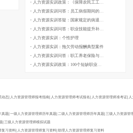
・
人力资源实训政策：《保障农民工工资支付条例》发布
・
人力资源实训问答：员工病假期间的社保费缴纳
・
人力资源实训答疑：国家规定的病退条件
・
人力资源实训问答：职业技能提升补贴申请方式
・
人力资源实训：个性护理
・
人力资源实训：拖欠劳动报酬典型案件
・
人力资源实训问答：职工养老保险与城居保账户如何合并
・
人力资源实训政策：100个短缺职业排行
试动态
|
人力资源管理师报考指南
|
人力资源管理师考试报名
|
人力资源管理师准考证
|
人
年真题
|
一级人力资源管理师历年真题
|
二级人力资源管理师历年真题
|
三级人力资源管
题
|
三级人力资源管理师模拟试题
师复习资料
|
人力资源管理师复习资料
|
助理人力资源管理师复习资料