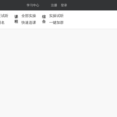
学习中心
注册
|
登录
证试听
全部实操
实操试听
课
综
程
合
报名
快速选课
一键加群