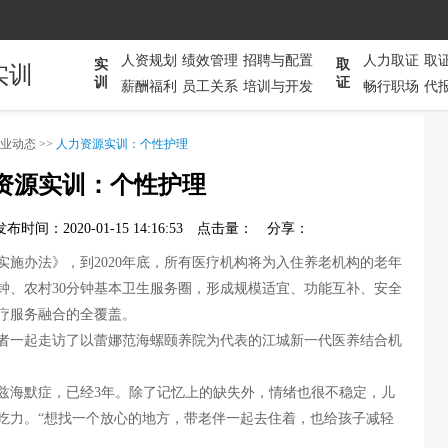
人资规划
绩效管理
招聘与配置
人力取证
取
实
取
实训
训
证
薪酬福利
员工关系
培训与开发
畅行职场
代
业动态
>>
人力资源实训：个性护理
资源实训：个性护理
发布时间：2020-01-15 14:16:53
点击量：
分享：
施办法》，到2020年底，所有医疗机构将为入住养老机构的老年
钟、农村30分钟基本卫生服务圈，形成规模适宜、功能互补、安全
疗服务融合的全覆盖。
记者一起走访了以蕾娜范海螺颐养院为代表的江城新一代医养结合机
兹海默症，已经3年。除了记忆上的缺失外，情绪也很不稳定，儿
吃力。“想找一个放心的地方，带老伴一起去住着，也给孩子减轻