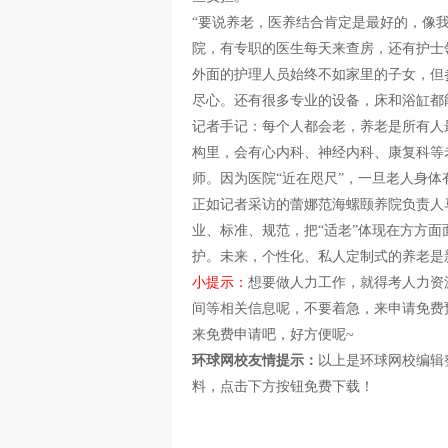
“要说养老，医养结合肯定是最好的，像
院，有专职的医生每天来查房，还有护士
外面的护理人员始终不如家里的子女，但
尽心。还有很多专业的设备，床和浴缸都
记者手记：每个人都会老，养老是所有人
构里，会有心内科、神经内科、康复科等
师。因为医院“近在咫尺”，一旦老人身
正如记者采访的蕾娜范海螺颐养院负责人
业、标准、规范，把“适老”体现在方方
护。未来，个性化、私人定制式的养老是
小提示：
想要做人力工作，就得考人力资
间等相关信息呢，不要着急，来申请免费
来免费申请吧，好方便呢~
环球网校友情提示：
以上是环球网校编辑
料，点击下方按钮免费下载！