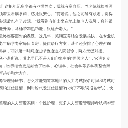
我们这把年纪多少都有些慢性病，我就有高血压。养老院就挨着医
领着去看病拿药，感觉很安心。”何老说，他之前确有顾虑，觉得
参观后也有了改观。“我看到有护士坐在地上给老人洗脚，真的很
能升降，马桶带加热功能，很适合老人。”
最终都要面对的课题。这几年，芜湖医养结合发展很快，在专业机
老年病学专家每日查房，提供诊疗方案，甚至还安排了心理咨询
体有异，可以第一时间通过绿色通道入院就诊，两方无缝对接。
马小燕所说，养老早已不是人们印象中的“伺候老人”，它讲究专
面面，医养结合更是融合了医学、心理学、社会学等多学科整合照
新趋势和大方向。
源管理师证书，怎么才能知道本地区的人力考试报名时间和考试时
预约短信提醒，到时给您发短信提醒哟~为了不耽误报名考试，快
整理的人力资源实训：个性护理，更多人力资源管理师考试精华资