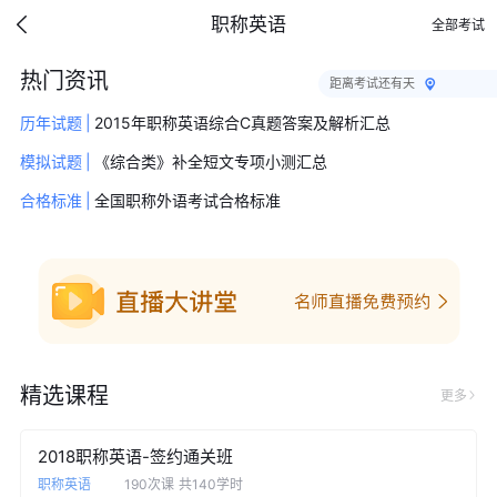
职称英语
全部考试
热门资讯
距离考试还有
天
历年试题
|
2015年职称英语综合C真题答案及解析汇总
模拟试题
|
《综合类》补全短文专项小测汇总
合格标准
|
全国职称外语考试合格标准
精选课程
更多
2018职称英语-签约通关班
职称英语
190次课
共140学时