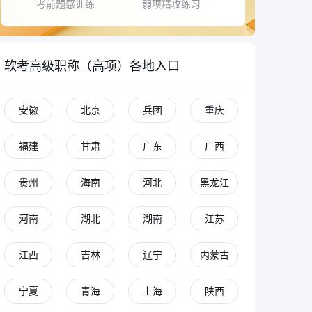
考前题感训练
弱项精攻练习
软考高级职称（高项）各地入口
安徽
北京
兵团
重庆
福建
甘肃
广东
广西
贵州
海南
河北
黑龙江
河南
湖北
湖南
江苏
江西
吉林
辽宁
内蒙古
宁夏
青海
上海
陕西