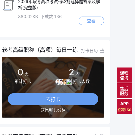
2026年软考高项考试-第2批选择题答案及解
析(完整版)
880.02KB 下载数 136
查看
软考高级职称（高项）每日一练
打卡日历
0
2
课程
天
人
咨询
累计打卡
打卡人数
售后
服务
去打卡
APP
立减150
预计用时3分钟