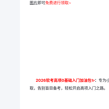
图片
即可
免费进行领取~
2026软考高项0基础入门加油包✨
：
专为
取，告别盲目备考，轻松开启高项入门之路。