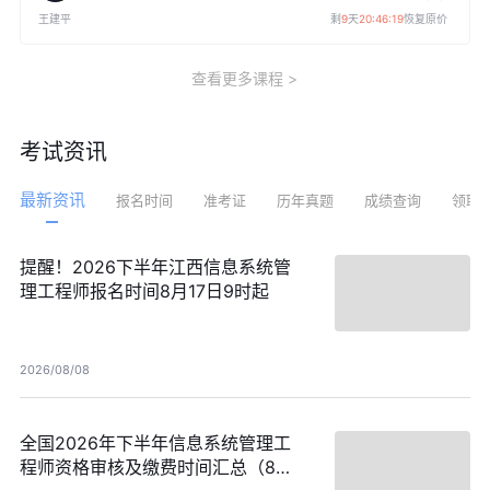
王建平
剩
9
天
20:46:19
恢复原价
查看更多课程
考试资讯
最新资讯
报名时间
准考证
历年真题
成绩查询
领取
提醒！2026下半年江西信息系统管
理工程师报名时间8月17日9时起
2026/08/08
全国2026年下半年信息系统管理工
程师资格审核及缴费时间汇总（8月7