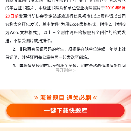
的毕业证书照片、中级证书照片和单位营业执照照片于
2019年5月
20日前
发至消防协会鉴定站邮箱进行信息初审(以上资料请以公司
名称命名打包发送，其中附件1为用Excel表格格式，附件2、附件3
为Word文档格式)，以上三个附件请严格按照各个附件的格式发
送，不接受图片或扫描件。
2、非陕西身份证号码的考生，须提供在陕单位连续一年以上社
保证明，并将证明盖公章拍照一起发送至邮箱。
3、申报信息经初审后反馈相关单位，初审合格者请按照邮件回
展开剩余
复内容的时间或者电话通知的时间将纸质申报材料送至省消防协会
鉴定站进行复审。
4、复审申报的纸质材料包括：
①每个单位1份《考生登记表》加盖公章(见附件1);
②每人2份《鉴定申报表》不盖公章(见附件2);
③每人1份“工作经历证明”加盖公章(见附件3);
④每人近期免冠小二寸同底彩色照片4张(照片背面写上本人姓