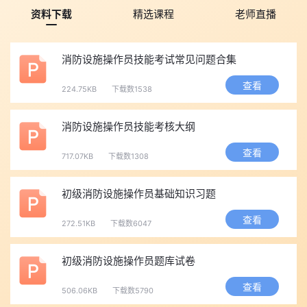
名和身份证号码);
资料下载
精选课程
老师直播
⑤每人1份《教育部学历证书电子注册备案表》加盖公章
(2000年之前为《中国高等教育学历认证报告》，可在学信网进行
消防设施操作员技能考试常见问题合集
下载);
⑥每个单位一份营业执照复印件加盖公章;
查看
224.75KB
下载数1538
⑦每人一份身份证复印件;
⑧非陕西身份证号码的考生，在陕单位连续一年以上社保证
消防设施操作员技能考核大纲
明，加盖公章;
查看
717.07KB
下载数1308
⑨个人中级证书复印件(无中级证者需提供成绩截图复印件并
附上身份证号码)。
初级消防设施操作员基础知识习题
5、复审合格人员按要求现场缴费，不合格者禁考，资料当场退
还。
查看
272.51KB
下载数6047
四、考试时间
理论全国统考时间：
2019年6月23日
初级消防设施操作员题库试卷
实操考试时间另行通知
查看
506.06KB
下载数5790
五、考试费用