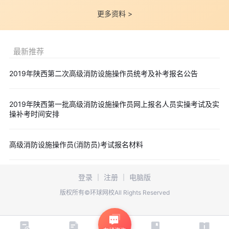
考试报名费用为415元，其中理论补考费用为60元，实操补考
更多资料 >
费用为355元，重新报名考试的费用也为415元。
六、补考事宜
最新推荐
根据人力资源和社会保障部职业技能鉴定考试要求，职业技能
鉴定考试如理论与实操考试中一科不及格(含缺考)，一年之内有一
2019年陕西第二次高级消防设施操作员统考及补考报名公告
次补考机会;如两科均不及格(含缺考)，或者补考仍未及格(含缺考)
的，可以重新参加报考两科，符合补考条件的人员，报名时须认真
2019年陕西第一批高级消防设施操作员网上报名人员实操考试及实
填写附件1中最后四栏的内容。补考人员和两科均不及格或补考仍
操补考时间安排
未及格须重新报考的人员都要提供所有资料。
七、联系方式
高级消防设施操作员(消防员)考试报名材料
地 址：西安市凤城三路19号，陕西省消防协会二楼鉴定站
联 系 人：张永涛 029-86167591 18066831660
登录
｜
注册
｜
电脑版
邮 箱：sxsxfjdz@163.com
版权所有©环球网校All Rights Reserved
八、相关附件
附件1：
考生登记表.xlsx
附件2：
鉴定申报表.doc