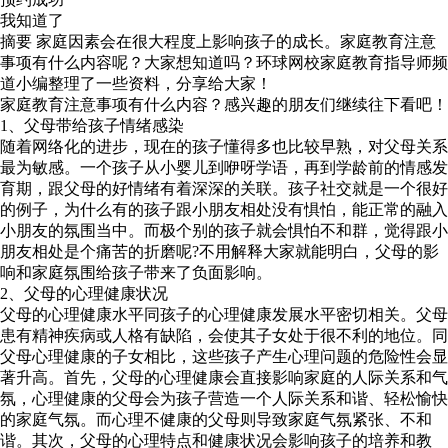
我知道了
摘要
家庭因素会在很大程度上影响孩子的成长。家庭教育注意
事项有什么内容呢？大家想知道吗？环球网校家庭教育指导师频
道小编整理了一些资料，分享给大家！
家庭教育注意事项有什么内容？感兴趣的朋友们继续往下看吧！
1、父母带给孩子情绪感染
随着网络化的进步，现在的孩子懂得多也比较早熟，对父母关系
最为敏感。一个孩子从小婴儿到咿呀学语，再到学龄前的情感发
育期，跟父母的好情绪有着深深的关联。孩子社交就是一个很好
的例子，为什么有的孩子跟小朋友相处没有惧怕，能正常的融入
小朋友的氛围当中。而极个别的孩子就会惧怕不和群，觉得跟小
朋友相处是个痛苦的折磨呢?不用解释大家就能明白，父母的影
响和家庭氛围给孩子带来了负面影响。
2、父母的心理健康状况
父母的心理健康水平同孩子的心理健康发展水平密切相关。父母
患有精神疾病或人格有缺陷，会使其子女处于很不利的地位。同
父母心理健康的子女相比，这些孩子产生心理问题的危险性会显
著升高。首先，父母的心理健康会直接影响家庭的人际关系和气
氛，心理健康的父母会为孩子营造一个人际关系和谐、轻松愉快
的家庭气氛。而心理不健康的父母则导致家庭气氛紧张、不和
谐。其次，父母的心理特点和健康状况会影响孩子的培养和教