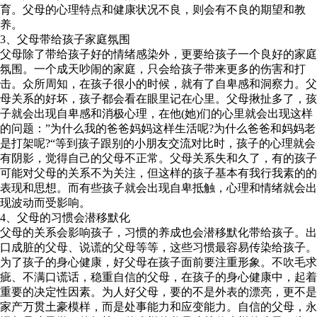
育。父母的心理特点和健康状况不良，则会有不良的期望和教
养。
3、父母带给孩子家庭氛围
父母除了带给孩子好的情绪感染外，更要给孩子一个良好的家庭
氛围。一个成天吵闹的家庭，只会给孩子带来更多的伤害和打
击。众所周知，在孩子很小的时候，就有了自卑感和洞察力。父
母关系的好坏，孩子都会看在眼里记在心里。父母揪扯多了，孩
子就会出现自卑感和消极心理，在他(她)们的心里就会出现这样
的问题：”为什么我的爸爸妈妈这样生活呢?为什么爸爸和妈妈老
是打架呢?“等到孩子跟别的小朋友交流对比时，孩子的心理就会
有阴影，觉得自己的父母不正常。父母关系失和久了，有的孩子
可能对父母的关系不为关注，但这样的孩子基本有我行我素的的
表现和思想。而有些孩子就会出现自卑抵触，心理和情绪就会出
现波动而受影响。
4、父母的习惯会潜移默化
父母的关系会影响孩子，习惯的养成也会潜移默化带给孩子。出
口成脏的父母、说谎的父母等等，这些习惯最容易传染给孩子。
为了孩子的身心健康，好父母在孩子面前要注重形象。不吹毛求
疵、不满口谎话，稳重自信的父母，在孩子的身心健康中，起着
重要的决定性因素。为人好父母，要的不是外表的漂亮，更不是
家产万贯土豪模样，而是处事能力和应变能力。自信的父母，永