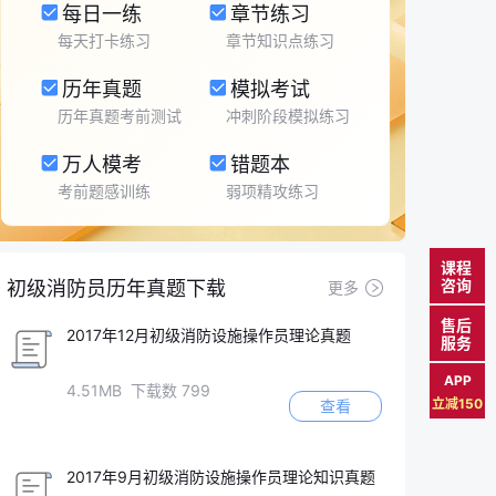
每日一练
章节练习
每天打卡练习
章节知识点练习
历年真题
模拟考试
历年真题考前测试
冲刺阶段模拟练习
万人模考
错题本
考前题感训练
弱项精攻练习
课程
咨询
初级消防员历年真题下载
更多
售后
2017年12月初级消防设施操作员理论真题
服务
APP
4.51MB 下载数 799
立减150
查看
2017年9月初级消防设施操作员理论知识真题