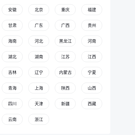
安徽
北京
重庆
福建
甘肃
广东
广西
贵州
海南
河北
黑龙江
河南
湖北
湖南
江苏
江西
吉林
辽宁
内蒙古
宁夏
青海
上海
陕西
山西
四川
天津
新疆
西藏
云南
浙江