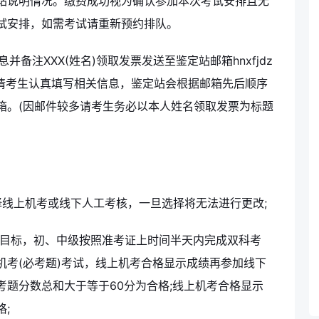
站说明情况。缴费成功视为确认参加本次考试安排且无
试安排，如需考试请重新预约排队。
备注XXX(姓名)领取发票发送至鉴定站邮箱hnxfjdz
改，请考生认真填写相关信息，鉴定站会根据邮箱先后顺序
箱。(因邮件较多请考生务必以本人姓名领取发票为标题
线上机考或线下人工考核，一旦选择将无法进行更改;
”目标，初、中级按照准考证上时间半天内完成双科考
机考(必考题)考试，线上机考合格显示成绩再参加线下
题分数总和大于等于60分为合格;线上机考合格显示
;