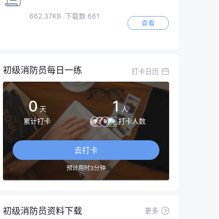
662.37KB 下载数 661
查看
初级消防员每日一练
打卡日历
0
1
天
人
累计打卡
打卡人数
去打卡
预计用时3分钟
初级消防员资料下载
更多